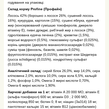
годування на упаковці.
Склад корму Profine (Профайн)
Лосось 42% (борошно з лосося 26%, сушений лосось
16%), кукурудза, картопля (15%), сушені яблука, курячий
жир (консервований сумішшю токоферолів, джерело
вітаміну Е), пивні дріжджі, риб'ячий жир з лосося (3%),
гідролізована куряча печінка (2%), креветки (1,5%),
морські водорості (0,5%), глюкозаміну сульфат (0,025%),
корінь цикорію (джерело мананолігосахаридів 0,02%),
суміш трав (фенхель, базилік, шавлія 0,02%),
фруктоолігосахариди (0,015%), екстракт юки Шидигера
(yucca schidigera) (0,015%), хондроїтину сульфат
(0,015%).
Аналітичний склад:
сирий білок 26,0%, жир 14,0%, сира
клітковина 2,0%, волога 10,0%, сира зола 6,5%, кальцій
1,2%, фосфор 1,0%, Омега-3 жирні кислоти 0,70%,
Омега-6 жирні кислоти 1,90%.
Харчові добавки на 1 кг:
вітамін А 20 000 MО, вітамін E
(альфа-токоферол) 600 мг, вітамін D3 ; 2 000 MО,
холінхлорид 850 мг, біотин 0, 8 мг, ніацин (3a314) 18 мг,
пантотенат кальцію 15 мг, вітамін В12 (ціанокобаламін)