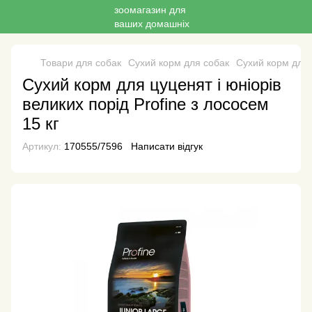
Товари для собак
Сухий корм для собак
Сухий корм для 
Сухий корм для цуценят і юніорів
великих порід Profine з лососем
15 кг
Артикул:
170555/7596
Написати відгук