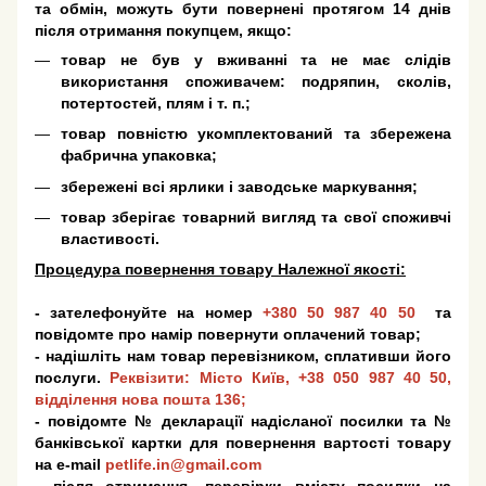
та обмін, можуть бути повернені протягом 14 днів
після отримання покупцем, якщо:
товар не був у вживанні та не має слідів
використання споживачем: подряпин, сколів,
потертостей, плям і т. п.;
товар повністю укомплектований та збережена
фабрична упаковка;
збережені всі ярлики і заводське маркування;
товар зберігає товарний вигляд та свої споживчі
властивості.
Процедура повернення товару Належної якості:
- зателефонуйте на номер
+380 50 987 40 50
та
повідомте про намір повернути оплачений товар;
- надішліть нам товар перевізником, сплативши його
послуги.
Реквізити: Місто Київ,
+38 050 987 40 50
,
відділення нова пошта 136;
- повідомте № декларації надісланої посилки та №
банківської картки для повернення вартості товару
на e-mail
petlife.in@gmail.com