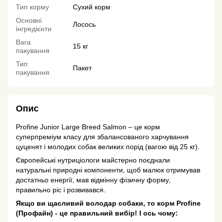
Тип корму
Сухий корм
Основні
Лосось
інгредієнти
Вага
15 кг
пакування
Тип
Пакет
пакування
Опис
Profine Junior Large Breed Salmon – це корм
суперпреміум класу для збалансованого харчування
цуценят і молодих собак великих порід (вагою від 25 кг).
Європейські нутриціологи майстерно поєднали
натуральні природні компоненти, щоб малюк отримував
достатньо енергії, мав відмінну фізичну форму,
правильно ріс і розвивався.
Якщо ви щасливий володар собаки, то корм Profine
(Профайн) - це правильний вибір! І ось чому: