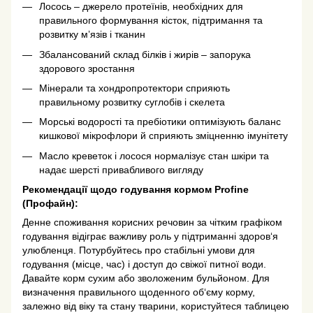
Лосось – джерело протеїнів, необхідних для
правильного формування кісток, підтримання та
розвитку м’язів і тканин
Збалансований склад білків і жирів – запорука
здорового зростання
Мінерали та хондропротектори сприяють
правильному розвитку суглобів і скелета
Морські водорості та пребіотики оптимізують баланс
кишкової мікрофлори й сприяють зміцненню імунітету
Масло креветок і лосося нормалізує стан шкіри та
надає шерсті привабливого вигляду
Рекомендації щодо годування кормом Profine
(Профайн):
Денне споживання корисних речовин за чітким графіком
годування відіграє важливу роль у підтриманні здоров‘я
улюбленця. Потурбуйтесь про стабільні умови для
годування (місце, час) і доступ до свіжої питної води.
Давайте корм сухим або зволоженим бульйоном. Для
визначення правильного щоденного об‘єму корму,
залежно від віку та стану тварини, користуйтеся таблицею