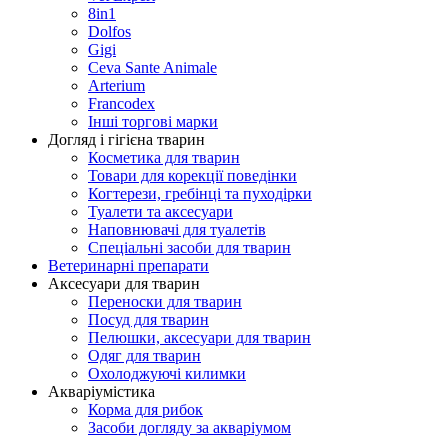
8in1
Dolfos
Gigi
Ceva Sante Animale
Arterium
Francodex
Інші торгові марки
Догляд і гігієна тварин
Косметика для тварин
Товари для корекції поведінки
Когтерези, гребінці та пуходірки
Туалети та аксесуари
Наповнювачі для туалетів
Спеціальні засоби для тварин
Ветеринарні препарати
Аксесуари для тварин
Переноски для тварин
Посуд для тварин
Пелюшки, аксесуари для тварин
Одяг для тварин
Охолоджуючі килимки
Акваріумістика
Корма для рибок
Засоби догляду за акваріумом