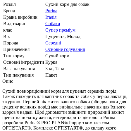
Розділ
Сухий корм для собак
Бренд
Purina
Країна виробник
Італія
Вид тварин
Собаки
клас
Супер преміум
Вік
Цуценята, Молоді
Порода
Середні
Призначення
Основне годування
Тип корму
Сухий корм
Основні інгредієнти
Курка
Вага пакування
3 кг, 12 кг
Тип пакування
Пакет
Опис
Сухий повнораціонний корм для цуценят середніх порід.
Також підходить для вагітних собак та собак у період лактації,
з куркою. Перший рік життя вашого собаки (або два роки для
цуценят великих порід) має вирішальне значення для їхнього
здоров'я надалі. Щоб допомогти зміцнити природний захист
щенят на початку життя, ветеринари та дієтологи Purina
розробили Purina® PRO PLAN® Puppy з комплексом
OPTISTART®. Комплекс OPTISTART®, до складу якого