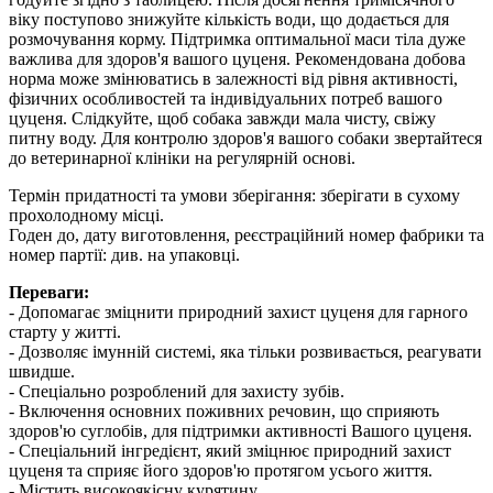
віку поступово знижуйте кількість води, що додається для
розмочування корму. Підтримка оптимальної маси тіла дуже
важлива для здоров'я вашого цуценя. Рекомендована добова
норма може змінюватись в залежності від рівня активності,
фізичних особливостей та індивідуальних потреб вашого
цуценя. Слідкуйте, щоб собака завжди мала чисту, свіжу
питну воду. Для контролю здоров'я вашого собаки звертайтеся
до ветеринарної клініки на регулярній основі.
Термін придатності та умови зберігання: зберігати в сухому
прохолодному місці.
Годен до, дату виготовлення, реєстраційний номер фабрики та
номер партії: див. на упаковці.
Переваги:
- Допомагає зміцнити природний захист цуценя для гарного
старту у житті.
- Дозволяє імунній системі, яка тільки розвивається, реагувати
швидше.
- Спеціально розроблений для захисту зубів.
- Включення основних поживних речовин, що сприяють
здоров'ю суглобів, для підтримки активності Вашого цуценя.
- Спеціальний інгредієнт, який зміцнює природний захист
цуценя та сприяє його здоров'ю протягом усього життя.
- Містить високоякісну курятину.