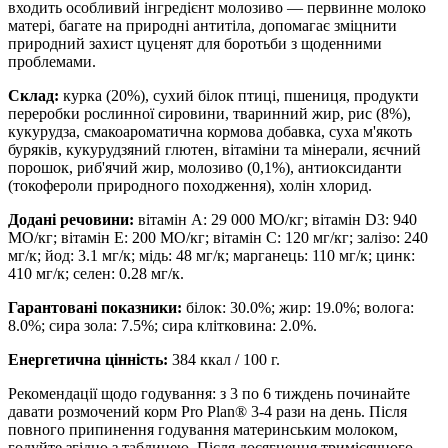
входить особливий інгредієнт молозиво — первинне молоко
матері, багате на природні антитіла, допомагає зміцнити
природний захист цуценят для боротьби з щоденними
проблемами.
Склад:
курка (20%), сухий білок птиці, пшениця, продукти
переробки рослинної сировини, тваринний жир, рис (8%),
кукурудза, смакоароматична кормова добавка, суха м'якоть
буряків, кукурудзяний глютен, вітаміни та мінерали, яєчний
порошок, риб'ячий жир, молозиво (0,1%), антиоксиданти
(токофероли природного походження), холін хлорид.
Додані речовини:
вітамін А: 29 000 МО/кг; вітамін D3: 940
МО/кг; вітамін E: 200 МО/кг; вітамін С: 120 мг/кг; залізо: 240
мг/к; йод: 3.1 мг/к; мідь: 48 мг/к; марганець: 110 мг/к; цинк:
410 мг/к; селен: 0.28 мг/к.
Гарантовані показники:
білок: 30.0%; жир: 19.0%; волога:
8.0%; сира зола: 7.5%; сира клітковина: 2.0%.
Енергетична цінність:
384 ккал / 100 г.
Рекомендації щодо годування: з 3 по 6 тиждень починайте
давати розмочений корм Pro Plan® 3-4 рази на день. Після
повного припинення годування материнським молоком,
годуйте згідно з таблицею. Після досягнення тримісячного