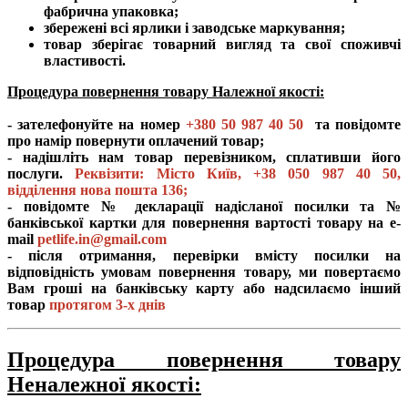
фабрична упаковка;
збережені всі ярлики і заводське маркування;
товар зберігає товарний вигляд та свої споживчі
властивості.
Процедура повернення товару Належної якості:
- зателефонуйте на номер
+380 50 987 40 50
та повідомте
про намір повернути оплачений товар;
- надішліть нам товар перевізником, сплативши його
послуги.
Реквізити: Місто Київ,
+38 050 987 40 50
,
відділення нова пошта 136;
- повідомте № декларації надісланої посилки та №
банківської картки для повернення вартості товару на e-
mail
petlife.in@gmail.com
- після отримання, перевірки вмісту посилки на
відповідність умовам повернення товару, ми повертаємо
Вам гроші на банківську карту або надсилаємо інший
товар
протягом 3-х днів
Процедура повернення товару
Неналежної якості: