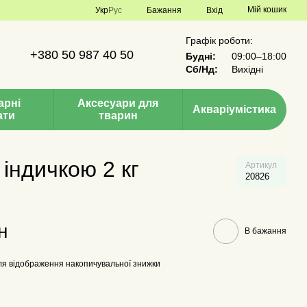
Мій кошик
Укр
Рус
Бажання
Вхід
Графік роботи:
+380 50 987 40 50
Будні:
09:00–18:00
Сб/Нд:
Вихідні
арні
Аксесуари для
Акваріумістика
ати
тварин
 індичкою 2 кг
Артикул
20826
н
В бажання
я відображення накопичувальної знижки