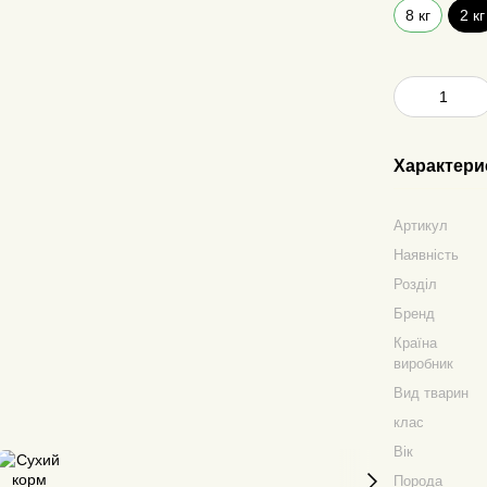
8 кг
2 кг
Характери
Артикул
Наявність
Розділ
Бренд
Країна
виробник
Вид тварин
клас
Вік
Порода