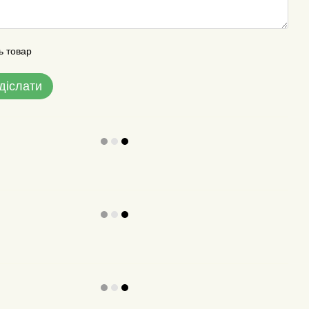
ь товар
діслати