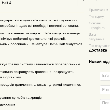
Призначення
Тип корму
подарів, які хочуть забезпечити своїх пухнастих
Основні
потребам і надає всі необхідні поживні речовини.
інгредієнти
ивим травленням та шкірою. Забезпечує вихованця
Вага
імізує небажані дерматологічні реакції.
пакування
кими рослинами. Рецептура Half & Half піклується
Тип пакуванн
Доставка
Новий від
ажує травну систему і вважається гіпоалергенним.
 клітковина покращують травлення, покращують
 з організму.
процесів травлення, а також підтримці кишечника,
вання суглобів та хрящів.
вихованця.