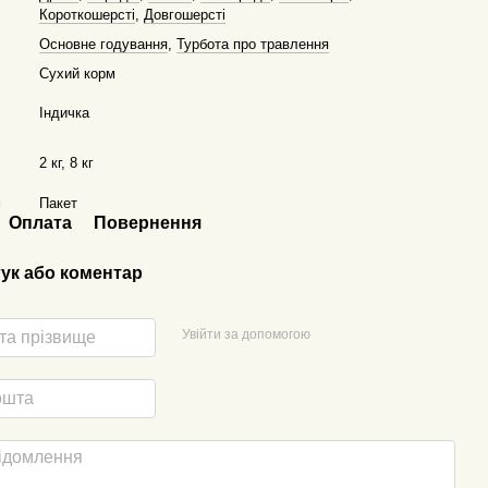
Короткошерсті
,
Довгошерсті
Основне годування
,
Турбота про травлення
Сухий корм
Індичка
2 кг, 8 кг
я
Пакет
Оплата
Повернення
гук або коментар
Увійти за допомогою