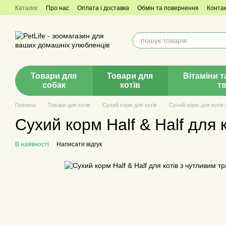
Перейти до основного контенту
Каталог
Про нас
Оплата і доставка
Обмін та повернення
Конта
Товари для
Товари для
Вітаміни т
собак
котів
т
Головна
Товари для котів
Сухий корм для котів
Сухий корм для котів H
Сухий корм Half & Half для 
В наявності
Написати відгук