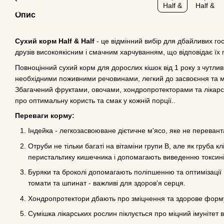
Опис
Сухий корм Half & Half
- це відмінний вибір для дбайливих гос
друзів високоякісним і смачним харчуванням, що відповідає їх 
Повноцінний сухий корм для дорослих кішок від 1 року з чутл
необхідними поживними речовинами, легкий до засвоєння та мін
Збагачений фруктами, овочами, хондропротекторами та лікарсь
про оптимальну користь та смак у кожній порції..
Переваги корму:
Індейка - легкозасвоюване дієтичне м'ясо, яке не перевант
Отруби не тільки багаті на вітаміни групи В, але як груба
перистальтику кишечника і допомагають виведенню токсинів
Буряки та броколі допомагають поліпшенню та оптимізації 
томати та шпинат - важливі для здоров'я серця.
Хондропротектори дбають про зміцнення та здорове форму
Сумішка лікарських рослин піклується про міцний імунітет 