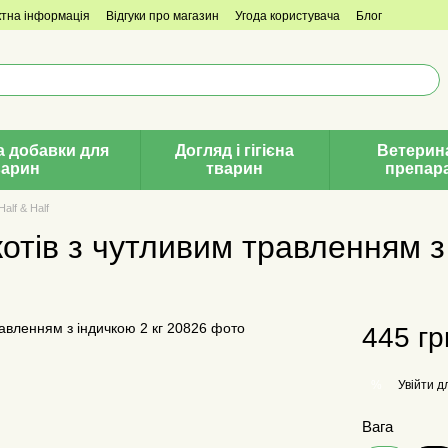
ктна інформація
Відгуки про магазин
Угода користувача
Блог
а добавки для
Догляд і гігієна
Ветерин
варин
тварин
препар
alf & Half
котів з чутливим травленням з
445 гр
Увійти
дл
%
Вага