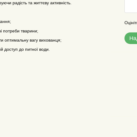
уючи радість та життєву активність.
вання;
Оцініт
і потреби тварини;
На
ти оптимальну вагу вихованця;
й доступ до питної води.