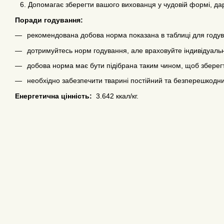
Допомагає зберегти вашого вихованця у чудовій формі, дар
Поради годування:
рекомендована добова норма показана в таблиці для году
дотримуйтесь норм годування, але враховуйте індивідуальн
добова норма має бути підібрана таким чином, щоб зберег
необхідно забезпечити тварині постійний та безперешкодни
Енергетична цінність:
3.642 ккал/кг.