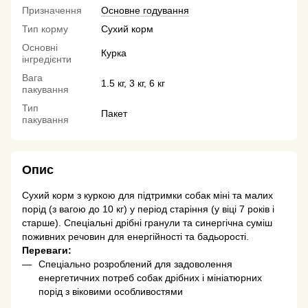
Призначення
Основне годування
Тип корму
Сухий корм
Основні
Курка
інгредієнти
Вага
1.5 кг, 3 кг, 6 кг
пакування
Тип
Пакет
пакування
Опис
Сухий корм з куркою для підтримки собак міні та малих
порід (з вагою до 10 кг) у період старіння (у віці 7 років і
старше). Спеціальні дрібні гранули та синергічна суміш
поживних речовин для енергійності та бадьорості.
Переваги:
Спеціально розроблений для задоволення
енергетичних потреб собак дрібних і мініатюрних
порід з віковими особливостями