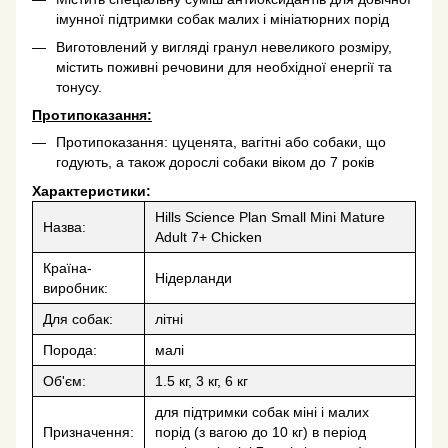
імунної підтримки собак малих і мініатюрних порід
Виготовлений у вигляді гранул невеликого розміру,
містить поживні речовини для необхідної енергії та
тонусу.
Протипоказання:
Протипоказання: цуценята, вагітні або собаки, що
годують, а також дорослі собаки віком до 7 років
Характеристики:
Hills Science Plan Small Mini Mature
Назва:
Adult 7+ Chicken
Країна-
Нідерланди
виробник:
Для собак:
літні
Порода:
малі
Об'єм:
1.5 кг, 3 кг, 6 кг
для підтримки собак міні і малих
Призначення:
порід (з вагою до 10 кг) в період