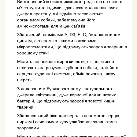
Виготовлений із високоякісних інгредієнтів на основі
м'яса курки та індички - двох взаємодоповнюючих
джерел протеїну, які відмінно засвоюються
організмом собаки, забезпечуючи його
амінокислотами для міцних м'язів
Збагачений вітамінами A, D3, E, С, бета-каротином,
цинком, селеном та іншими важливими
мікроелементами, що підтримують здоров'я тварини в
хорошому стані
Містить ненасичені жирні кислоти, які позитивно
впливають на розумові здібності собаки, стан його
серцево-судинної системи, обмін речовин, шкіру і
шерсть
З додаванням бурякового жому - натурального
джерела клітковини, дуже корисної для кишкових
бактерій, що підтримують здоров'я товстої кишки
тварини
Збалансований рівень мінералів допомагає серцю,
ниркам і сечовому міхуру улюбленця залишатися
здоровими
Містить спеціальну суміш антиоксидантів для довічної