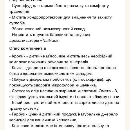
- Суперфуд для гармонійного розвитку та комфорту
травлення.
- Містить хондропротектори для зміцнення та захисту
суглобів.
- Збалансований низькозерновий склад.
- Не містить штучних барвників та штучних
ароматизаторів «NafNac».
Опис компонентів
- Кролик - дієтичне м'ясо, яке містить весь необхідний
комплекс поживних речовин та мінералів.
- Качка - джерело швидко засвоюваного гіпоалергенного
білка з ідеальним амінокислотним складом.
- Яблука є джерелом пребіотиків (олігосахаридів), що
покращують здоров'я мікрофлори кишечника.
- Лососева олія насичена жирними кислотами Омега - 3,
які підвищують загальний імунітет і надають блиску вовни.
- Білий рис - дієтичний компонент із сприятливою дією на
травну систему.
- Гарбуз - цінний дієтичний продукт, натуральне джерело
корисної для кишечника клітковини.
- Кокосове молоко має інтенсивну протизапальну та