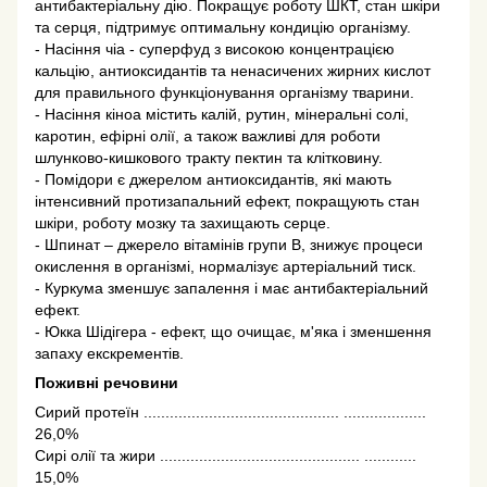
антибактеріальну дію. Покращує роботу ШКТ, стан шкіри
та серця, підтримує оптимальну кондицію організму.
- Насіння чіа - суперфуд з високою концентрацією
кальцію, антиоксидантів та ненасичених жирних кислот
для правильного функціонування організму тварини.
- Насіння кіноа містить калій, рутин, мінеральні солі,
каротин, ефірні олії, а також важливі для роботи
шлунково-кишкового тракту пектин та клітковину.
- Помідори є джерелом антиоксидантів, які мають
інтенсивний протизапальний ефект, покращують стан
шкіри, роботу мозку та захищають серце.
- Шпинат – джерело вітамінів групи В, знижує процеси
окислення в організмі, нормалізує артеріальний тиск.
- Куркума зменшує запалення і має антибактеріальний
ефект.
- Юкка Шідігера - ефект, що очищає, м'яка і зменшення
запаху екскрементів.
Поживні речовини
Сирий протеїн ............................................. ...................
26,0%
Сирі олії та жири .............................................. ............
15,0%