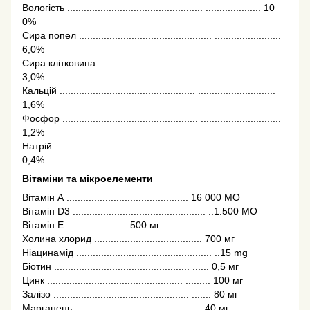
Вологість ................................................. .................... 10
0%
Сира попел ................................................ ........................
6,0%
Сира клітковина ................................................ .............
3,0%
Кальцій ................................................. ............................
1,6%
Фосфор ................................................. .............................
1,2%
Натрій ................................................. ................................
0,4%
Вітаміни та мікроелементи
Вітамін А ............................................ 16 000 МО
Вітамін D3 ................................................ ..1.500 МО
Вітамін Е ...................... 500 мг
Холина хлорид ....................................... 700 мг
Ніацинамід ................................................. ..15 mg
Біотин ................................................. ...... 0,5 мг
Цинк ................................................. ......... 100 мг
Залізо ................................................. ....... 80 мг
Марганець .............................................. 40 мг