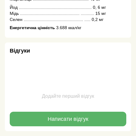
Йод ............................................................ 0, 6 мг
Мідь ................................................. ........... 15 мг
Селен ................................................. ..... 0,2 мг
Енергетична цінність
3.688 ккал/кг
Відгуки
Додайте перший відгук
Написати відгук