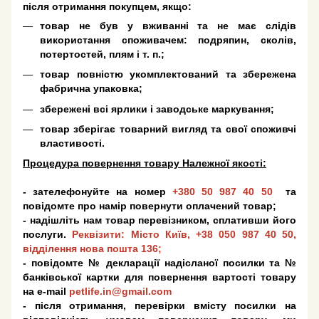
після отримання покупцем, якщо:
товар не був у вживанні та не має слідів
використання споживачем: подряпин, сколів,
потертостей, плям і т. п.;
товар повністю укомплектований та збережена
фабрична упаковка;
збережені всі ярлики і заводське маркування;
товар зберігає товарний вигляд та свої споживчі
властивості.
Процедура повернення товару Належної якості:
- зателефонуйте на номер
+380 50 987 40 50
та
повідомте про намір повернути оплачений товар;
- надішліть нам товар перевізником, сплативши його
послуги.
Реквізити: Місто Київ,
+38 050 987 40 50
,
відділення нова пошта 136;
- повідомте № декларації надісланої посилки та №
банківської картки для повернення вартості товару
на e-mail
petlife.in@gmail.com
- після отримання, перевірки вмісту посилки на