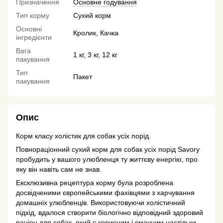
Призначення
Основне годування
Тип корму
Сухий корм
Основні
Кролик, Качка
інгредієнти
Вага
1 кг, 3 кг, 12 кг
пакування
Тип
Пакет
пакування
Опис
Корм класу холістик для собак усіх порід.
Повнораціонний сухий корм для собак усіх порід Savory
пробудить у вашого улюбленця ту життєву енергію, про
яку він навіть сам не знав.
Ексклюзивна рецептура корму була розроблена
досвідченими європейськими фахівцями з харчування
домашніх улюбленців. Використовуючи холістичний
підхід, вдалося створити біологічно відповідний здоровий
раціон для собак, який є корисним і смачним настільки,