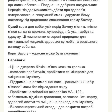
що лапки оближеш. Поєднання добірних натуральних
інгредієнтів дає можливість дбати про здоров'я
чотирилапого, а вишуканий смак - дарувати йому
насолоду від щоденного споживання корму Savory.
Сухий корм для собак усіх порід Savory містить якісне
м'ясо качки та кролика, суперфуд, яблука, гарбуз та
куркуму. Ці компоненти створені природою для
оптимальної кондиції, здорових суглобів та розкішного
вигляду собачки.
Корм Savory - корисне може бути смачним!
Переваги
- Цінне джерело білків - м'ясо качки та кролика.
- комплекс пребіотиків, пробіотиків та мінералів для
зміцнення імунітету.
- Підтримання оптимальної ваги – раномірний набір
м'язової маси без відкладання жиру.
- Пробіотик Lactobacillus acidophilus HA - 122 -
забезпечить відмінне травлення, засвоюваність корму,
здоровий апетит та зміцнення природного імунітету.
- Високоенергетичний склад – для покриття потреб
енергійних собак.