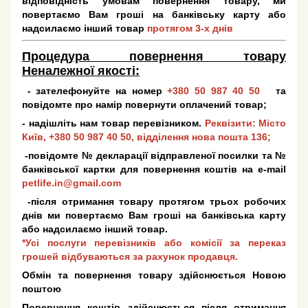
відповідність умовам повернення товару, ми
повертаємо Вам гроші на банківську карту або
надсилаємо інший товар
протягом 3-х днів
Процедура повернення товару
Неналежної якості:
- зателефонуйте на номер
+380 50 987 40 50
та
повідомте про намір повернути оплачений товар;
- надішліть нам товар перевізником.
Реквізити: Місто
Київ,
+380 50 987 40 50
, відділення нова пошта 136;
-повідомте № декларації відправленої посилки та №
банківської картки для повернення коштів на e-mail
petlife.in@gmail.com
-після отримання товару протягом трьох робочих
днів ми повертаємо Вам гроші на банківська карту
або надсилаємо інший товар.
*Усі послуги перевізників або комісії за переказ
грошей відбуваються за рахунок продавця.
Обмін та повернення товару здійснюється Новою
поштою
Повернення коштів здійснюється після отримання