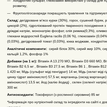
Хондроїтин сульфат, глюкозамін використані у складі для пі
розвитку;
Фруктоолігосахариди покращують травлення та підтримуют
Склад:
дегідроване м'ясо курки (30%), горох, сушений буряк,
цикорій (2%), гідролізований протеїн тваринного походження 
дріжджі натрію, мононатрію фосфат, олія рижика(0,3%), оливко
глюкани водоростей Euglena гacilis (0,06 %), глюкозамін (0,04%
(0,03%), дегідрований томат (0,03%), юкка моджаве, хондроїти
Аналітичні компоненти:
сирий білок 30%, сирий жир 10%, сира
кальцій 1,2%, фосфор 1%
Добавки (на 1 кг):
Вітамін A 13.270 МО, Вітамін D3 660 МО, Віта
Вітамін B2 6,5 мг , Вітамін B3 27,5 мг, Вітамін B6 1 , Вітамін B12
1.420 мг, Мідь (сульфат міді пенгідрат) 14 мг, Мідь (хелат міді г
цинку гідрат амінокислот) 57,5 мг, марганець (оксид марганцю)
амінокислот) 13,5 мг, йод (калію йодид) , селен (селеніт натрію)
300 мг.
Антиоксиданти:
Токоферол (з рослинної сировини) 85 мг
*Інформація про нутрієнтний склад та інгредієнти на сайті є д