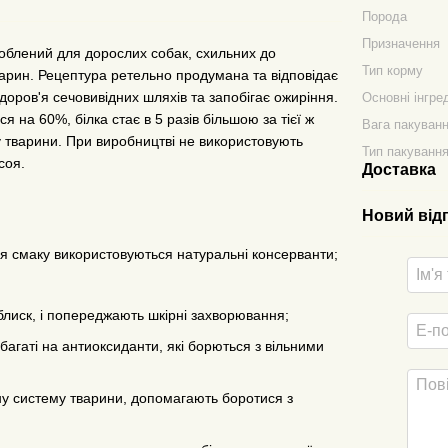
Порода
Призначення
роблений для дорослих собак, схильних до
Тип корму
варин. Рецептура ретельно продумана та відповідає
доров'я сечовивідних шляхів та запобігає ожиріння.
Основні інгре
я на 60%, білка стає в 5 разів більшою за тієї ж
Вага пакуван
 тварини. При виробництві не використовують
Тип пакуванн
соя.
Доставка
Новий від
я смаку використовуються натуральні консерванти;
блиск, і попереджають шкірні захворювання;
у багаті на антиоксиданти, які борються з вільними
ну систему тварини, допомагають боротися з