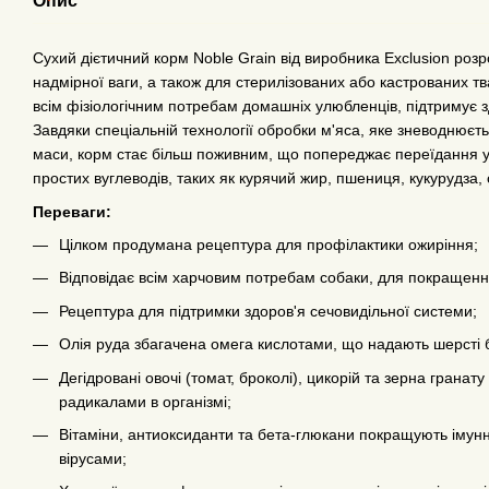
Опис
Сухий дієтичний корм Noble Grain від виробника Exclusion роз
надмірної ваги, а також для стерилізованих або кастрованих т
всім фізіологічним потребам домашніх улюбленців, підтримує з
Завдяки спеціальній технології обробки м'яса, яке зневоднюєтьс
маси, корм стає більш поживним, що попереджає переїдання у
простих вуглеводів, таких як курячий жир, пшениця, кукурудза, 
Переваги:
Цілком продумана рецептура для профілактики ожиріння;
Відповідає всім харчовим потребам собаки, для покращенн
Рецептура для підтримки здоров'я сечовидільної системи;
Олія руда збагачена омега кислотами, що надають шерсті 
Дегідровані овочі (томат, броколі), цикорій та зерна гранат
радикалами в організмі;
Вітаміни, антиоксиданти та бета-глюкани покращують імун
вірусами;