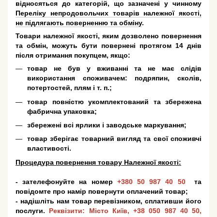
відносяться до категорій, що зазначені у чинному
Переліку непродовольчих товарів належної якості,
не підлягають поверненню та обміну
.
Товари належної якості, яким дозволено повернення
та обмін, можуть бути повернені протягом 14 днів
після отримання покупцем, якщо:
товар не був у вживанні та не має слідів
використання споживачем: подряпин, сколів,
потертостей, плям і т. п.;
товар повністю укомплектований та збережена
фабрична упаковка;
збережені всі ярлики і заводське маркування;
товар зберігає товарний вигляд та свої споживчі
властивості.
Процедура повернення товару Належної якості:
- зателефонуйте на номер
+380 50 987 40 50
та
повідомте про намір повернути оплачений товар;
- надішліть нам товар перевізником, сплативши його
послуги.
Реквізити: Місто Київ,
+38 050 987 40 50
,