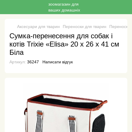
Аксесуари для тварин
Переноски для тварин
Переноски д
Сумка-перенесення для собак і
котів Trixie «Elisa» 20 x 26 x 41 см
Біла
Артикул:
36247
Написати відгук