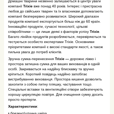
Домашні тварини незмінно залишаються в центрі уваги
компанії
Trixie
вже понад 40 років. Інтерес і пристрасна
любов до свійських тварин та їх власникам допомагають
компанії безперервно розвиватися. Широкий діапазон
продуктів компанії експортується більш ніж до 60 країн.
Інноваційні продукти, сучасні технології, цільові
співробітники — це лише деякі з факторів успіху
Trixie
.
Багато лінійок продуктів розробляються, перевіряються та
тестуються особисто експертами Trixie. Основними
пріоритетами компанії є високі стандарти якості, а також
пильна увага до потреб клієнтів.
Зручна сумка-перенесення
Trixie —
дорожнє ліжко і
простора затишна сумка для ваших вихованців в одній
особі. Закривається на надійну блискавку та зручно
кріпиться. Короткий повідець надійно запобігає
вистрибуванню вихованця. Простора кишеня дозволить
захопити з собою питну пляшку, частування тощо.
Спеціальні вставки та вентиляційні отвори забезпечують
хорошу циркуляцію повітря. Для очищення сумку досить
просто протерти.
Характеристики
:
• брезент/штучна шкіра