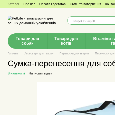
Перейти до основного контенту
Каталог
Про нас
Оплата і доставка
Обмін та повернення
Конта
Товари для
Товари для
Вітаміни т
собак
котів
т
Головна
Аксесуари для тварин
Переноски для тварин
Переноски для 
Сумка-перенесення для собак
В наявності
Написати відгук