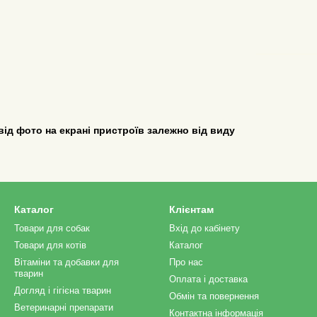
від фото на екрані пристроїв залежно від виду
Каталог
Клієнтам
Товари для собак
Вхід до кабінету
Товари для котів
Каталог
Вітаміни та добавки для
Про нас
тварин
Оплата і доставка
Догляд і гігієна тварин
Обмін та повернення
Ветеринарні препарати
Контактна інформація