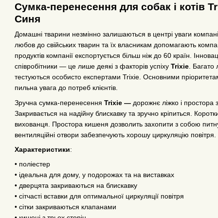
Сумка-перенесення для собак і котів Tr
Синя
Домашні тварини незмінно залишаються в центрі уваги компан
любов до свійських тварин та їх власникам допомагають компа
продуктів компанії експортується більш ніж до 60 країн. Інноваці
співробітники — це лише деякі з факторів успіху
Trixie
. Багато
тестуються особисто експертами Trixie. Основними пріоритетами
пильна увага до потреб клієнтів.
Зручна сумка-перенесення
Trixie —
дорожнє ліжко і простора 
Закривається на надійну блискавку та зручно кріпиться. Корот
вихованця. Простора кишеня дозволить захопити з собою питну
вентиляційні отвори забезпечують хорошу циркуляцію повітря.
Характеристики
:
• поліестер
• ідеальна для дому, у подорожах та на виставках
• дверцята закриваються на блискавку
• сітчасті вставки для оптимальної циркуляції повітря
• сітки закриваються клапанами
• кишені з трьох сторін