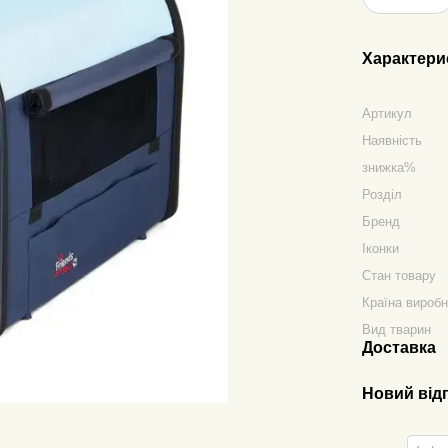
Характери
Артикул
Наявність
знижка%
Розділ
Бренд
Іконки
Стан товару
Країна вироб
Вид тварин
Доставка
Новий від