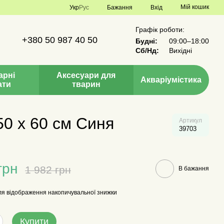
Мій кошик
Укр
Рус
Бажання
Вхід
Графік роботи:
+380 50 987 40 50
Будні:
09:00–18:00
Сб/Нд:
Вихідні
арні
Аксесуари для
Акваріумістика
ати
тварин
50 x 60 см Синя
Артикул
39703
грн
1 982 грн
В бажання
я відображення накопичувальної знижки
Купити