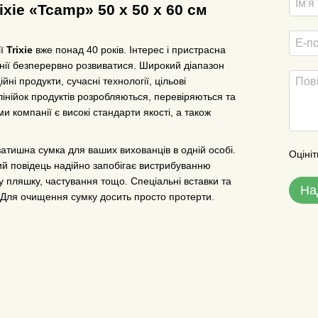
ixie «Tcamp» 50 x 50 x 60 см
ії
Trixie
вже понад 40 років. Інтерес і пристрасна
нії безперервно розвиватися. Широкий діапазон
йні продукти, сучасні технології, цільові
 лінійок продуктів розробляються, перевіряються та
 компанії є високі стандарти якості, а також
затишна сумка для ваших вихованців в одній особі.
Оцініт
кий повідець надійно запобігає вистрибуванню
 пляшку, частування тощо. Спеціальні вставки та
На
 Для очищення сумку досить просто протерти.