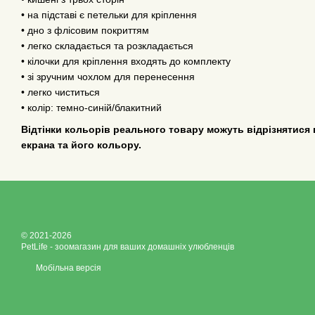
• на підставі є петельки для кріплення
• дно з флісовим покриттям
• легко складається та розкладається
• кілочки для кріплення входять до комплекту
• зі зручним чохлом для перенесення
• легко чиститься
• колір: темно-синій/блакитний
Відтінки кольорів реального товару можуть відрізнятися 
екрана та його кольору.
© 2021-2026
PetLife - зоомагазин для ваших домашніх улюбленців
Мобільна версія