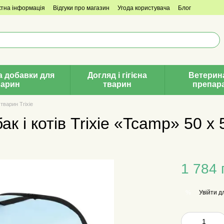
ктна інформація
Відгуки про магазин
Угода користувача
Блог
а добавки для
Догляд і гігієна
Ветерин
варин
тварин
препар
тварин Trixie
 і котів Trixie «Tcamp» 50 x 
1 784 
Увійти
дл
%