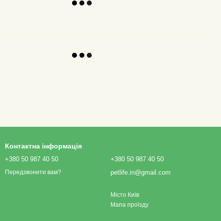
Контактна інформація
+380 50 987 40 50
+380 50 987 40 50
petlife.in@gmail.com
Передзвонити вам?
Місто Київ
Мапа проїзду