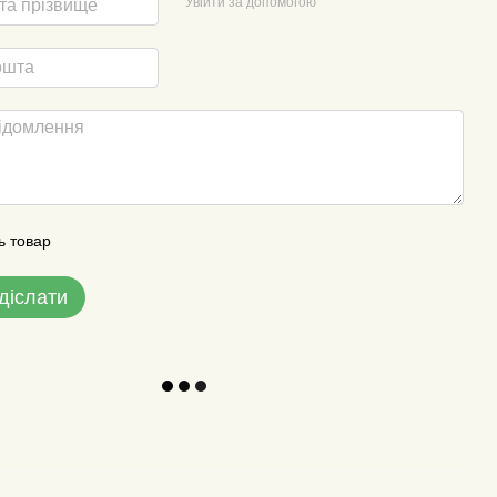
Увійти за допомогою
ь товар
діслати