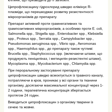
Ципрофлоксацину гідрохлорид швидко елімінує R-
плазміди, що перешкоджає розвитку резистентності
мікроорганізмів до препарату.
Препарат активний проти грамнегативних та
грампозитивних мікроорганізмів, а особливо проти Е. coli,
Salmonella spp., Shigella spp., Enterobacter spp., Klebsiella
spp., Proteus spp., Serratia spp., Campylobacter spp.,
Pseudomonas aeruginosa spp., Vibrio spp., Aeromonas
spp., Haemophilus spp., до препарату також чутливі:
Brucella spp., Staphylococcus spp. (включаючи штами, що
продукують пеніциліназ, і метицилін-резистентні штами),
Mycoplasma spp., Mycobacterium spp., Chlamydia spp.
При пероральному застосуванні препарату
ципрофлоксацин швидко всмоктується із травного каналу,
потрапляючи в кров, проникає у всі органи та тканини
організму, досягаючи максимальної концентрації через 1-
2 години, терапевтична концентрація зберігається
протягом 24 годин.
Виводиться ципрофлоксацин з організму тварини із
сечею та жовчю.