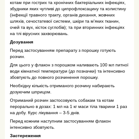
котам при гострих та хронічних бактеріальних інфекціях,
збудники яких чутливі до ципрофлоксацину та колистину
(інфекції травного тракту, органів дихання, жовчних
шляхів, сечостатевої системи, шкіри та м'яких тканин,
очей та вух, кісток суглобів); та при вторинних інфекціях
на тлі вірусних захворювань.
Дозування
Перед застосуванням препарату з порошку готують
розчин.
Для цього у флакон з порошком наливають 100 мл питної
води кімнатної температури (до позначки) та інтенсивно
збовтують до повного розчинення порошку.
Необхідну кількість отриманого розчину набирають
дозуючим шприцом.
Отриманий розчин застосовують собакам та котам
перорально в дозах: 1 мл на 1 кг маси тіла тварини 1 раз
на добу. Курс лікування – 3-5 днів.
Перед кожним наступним застосуванням флакон
інтенсивно збовтують.
Застереження