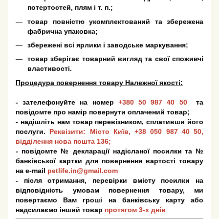
потертостей, плям і т. п.;
товар повністю укомплектований та збережена
фабрична упаковка;
збережені всі ярлики і заводське маркування;
товар зберігає товарний вигляд та свої споживчі
властивості.
Процедура повернення товару Належної якості:
- зателефонуйте на номер
+380 50 987 40 50
та
повідомте про намір повернути оплачений товар;
- надішліть нам товар перевізником, сплативши його
послуги.
Реквізити: Місто Київ,
+38 050 987 40 50
,
відділення нова пошта 136;
- повідомте № декларації надісланої посилки та №
банківської картки для повернення вартості товару
на e-mail
petlife.in@gmail.com
- після отримання, перевірки вмісту посилки на
відповідність умовам повернення товару, ми
повертаємо Вам гроші на банківську карту або
надсилаємо інший товар
протягом 3-х днів