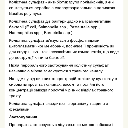
Колістина сульфат - антибіотик групи поліміксинів, який
синтезується аеробною спороутворювальною паличкою
Bacillus polymyxa.
Колістина сульфат діє бактерицидно на грамнегативні
бактерії (E.coli, Salmonella spp., Pasteurella spp.,
Haemophilus spp., Bordetella spp.).
Колістина сульфат зв'язується з фосфоліпідами
цитоплазматичної мембрани, посилює її проникність як
для внутрішньо-, так і позаклітинних компонентів, що веде
до деструкції клітини бактерії.
Після перорального застосування колістину сульфат
незначною мірою всмоктується з травного каналу.
На відміну від низьких концентрацій колістину сульфату в
сироватці крові та тканинах, високі та постійні його
концентрації завжди присутні у різних відділах травного
тракту.
Колістина сульфат виводиться з організму тварини з
фекаліями.
Застосування
Препарат застосовують з лікувальною метою собакам і