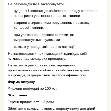
Не рекомендується застосовувати:
цуценят і кошенят до закінчення періоду зростання
через ризик ураження хрящової тканини;
тварини з вираженими порушеннями розвитку
хрящової тканини;
при ураженнях нервової системи, які
супроводжуються судомами;
самкам у період вагітності та лактації.
Не застосовувати при підвищеній індивідуальній
чутливості до складових препарату.
Не застосовувати разом з нестероїдними
протизапальними засобами, антибіотиками групи
макролідів, тетрацикліном та хлорамфеніколом.
Форма випуску
Флакони полімерні по 100 мл.
Зберігання
Термін придатності – 3 роки.
Зберігати в сухому, темному, недоступному для дітей