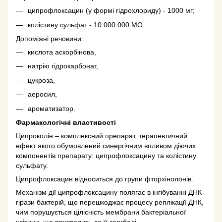
ципрофлоксацин (у формі гідрохлориду) - 1000 мг;
колістину сульфат - 10 000 000 МО.
Допоміжні речовини:
кислота аскорбінова,
натрію гідрокарбонат,
цукроза,
аеросил,
ароматизатор.
Фармакологічні властивості
Ципроколін – комплексний препарат, терапевтичний
ефект якого обумовлений синергічним впливом діючих
компонентів препарату: ципрофлоксацину та колістину
сульфату.
Ципрофлоксацин відноситься до групи фторхінолонів.
Механізм дії ципрофлоксацину полягає в інгібуванні ДНК-
гірази бактерій, що перешкоджає процесу реплікації ДНК,
чим порушується цілісність мембрани бактеріальної
клітини, що призводить до її загибелі.