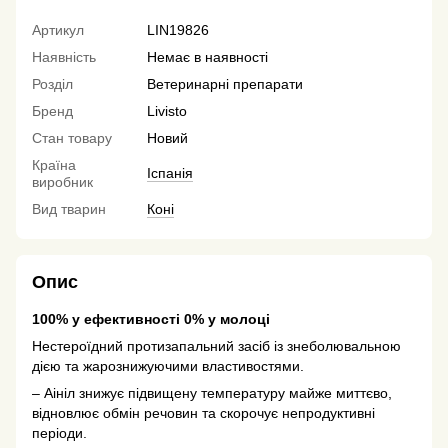
Артикул
LIN19826
Наявність
Немає в наявності
Розділ
Ветеринарні препарати
Бренд
Livisto
Стан товару
Новий
Країна
Іспанія
виробник
Вид тварин
Коні
Опис
100% у ефективностi 0% у молоцi
Нестероїдний протизапальний засiб iз знеболювальною
дiєю та жарознижуючими властивостями.
– Аiнiл знижує пiдвищену температуру майже миттєво,
вiдновлює обмiн речовин та скорочує непродуктивнi
перiоди.