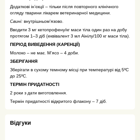
Додатковi iн’єкцiї – тiльки пiсля повторного клiнiчного
огляду тварини лiкарем ветеринарної медицини.
Свині:
внутрішньом'язово.
Вводити 3 мг кетопрофену/кг маси тіла один раз на добу
протягом 1–3 діб (еквівалент 3 мл Аінілу/100 кг маси тіла).
ПЕРІОД ВИВЕДЕННЯ (КАРЕНЦІЇ)
Молоко – не має. М’ясо – 4 доби.
ЗБЕРІГАННЯ
Зберігати в сухому темному мiсці при температурi вiд 5ºС
до 25ºС.
ТЕРМІН ПРИДАТНОСТІ
2 роки з дати виготовлення.
Термiн придатностi вiдкритого флакону – 7 дiб.
Відгуки