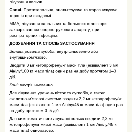
лiкування кольок.
Свині.
Протизапальна, анальгезуюча та жарознижуюча
терапія при синдромі
ММА, лікування запальних та больових станів при
захворюваннях опорно-рухового апарату; при
респіраторних інфекціях.
ДОЗУВАННЯ ТА СПОСІБ ЗАСТОСУВАННЯ
Велика рогата худоба:
внутрішньовенно або
внутрішньом’язово.
Вводити 3 мг кетопрофену/кг маси тiла (еквiвалент 3 мл
Аінілу/100 кг маси тiла) один раз на добу протягом 1–3
дiб.
Конi:
внутрішньовенно.
Для лiкування уражень кiсток та суглобiв, а також
скелетно-м’язової системи вводити 2,2 мг кетопрофену/кг
маси тiла (еквiвалент 1 мл Аінілу/45 кг маси тiла) один раз
на добу протягом 3–5 дiб.
Для симптоматичного лiкуваннi кольок вводити 2,2 мг
кетопрофену/кг живої маси (еквiвалент 1 мл Аінілу/45 кг
маси тіла) одноразово.