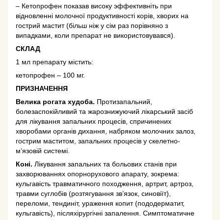
– Кетопрофен показав високу эффективнiть при
вiдновленнi молочної продуктивностi корiв, хворих на
гострий мастит (бiльш нiж у сiм раз порiвняно з
випадками, коли препарат не використовувався).
СКЛАД
1 мл препарату містить:
кетопрофен – 100 мг.
ПРИЗНАЧЕННЯ
Велика рогата худоба.
Протизапальний,
болезаспокiйливий та жарознижуючий лiкарський засiб
для лiкування запальних процесiв, спричинених
хворобами органiв дихання, набряком молочних залоз,
гострим маститом, запальних процесiв у скелетно-
м’язовiй системi.
Конi.
Лiкування запальних та больових станiв при
захворюваннях опорнорухового апарату, зокрема:
кульгавiсть травматичного походження, артрит, артроз,
травми суглобiв (розтягування зв’язок, синовiїт),
переломи, тендинiт, ураження копит (пододерматит,
кульгавiсть), пiсляхiрургiчнi запалення. Симптоматичне