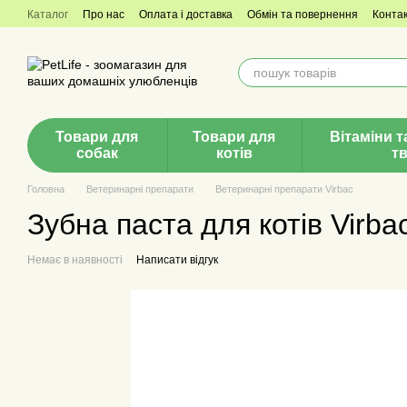
Перейти до основного контенту
Каталог
Про нас
Оплата і доставка
Обмін та повернення
Конта
Товари для
Товари для
Вітаміни т
собак
котів
т
Головна
Ветеринарні препарати
Ветеринарні препарати Virbac
Зубна паста для котів Virba
Немає в наявності
Написати відгук