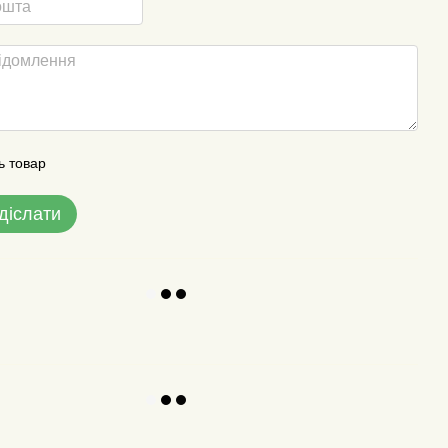
ь товар
діслати