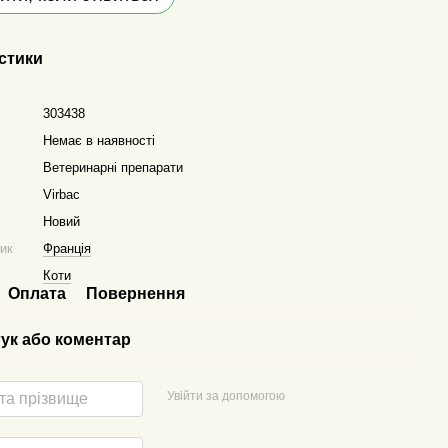
стики
303438
Немає в наявності
Ветеринарні препарати
Virbac
Новий
ник
Франція
Коти
Оплата
Повернення
гук або коментар
Увійти за допомогою