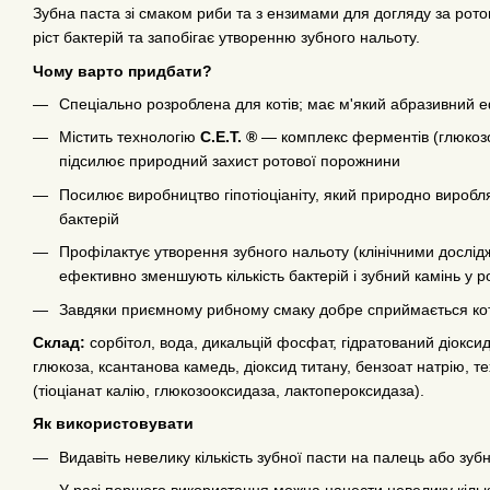
Зубна паста зі смаком риби та з ензимами для догляду за ро
ріст бактерій та запобігає утворенню зубного нальоту.
Чому варто придбати?
Спеціально розроблена для котів; має м'який абразивний 
Містить технологію
C.E.T. ®
— комплекс ферментів (глюкозоо
підсилює природний захист ротової порожнини
Посилює виробництво гіпотіоціаніту, який природно виробля
бактерій
Профілактує утворення зубного нальоту (клінічними дослід
ефективно зменшують кількість бактерій і зубний камінь у ро
Завдяки приємному рибному смаку добре сприймається ко
Склад:
сорбітол, вода, дикальцій фосфат, гідратований діокси
глюкоза, ксантанова камедь, діоксид титану, бензоат натрію, 
(тіоціанат калію, глюкозооксидаза, лактопероксидаза).
Як використовувати
Видавіть невелику кількість зубної пасти на палець або зубн