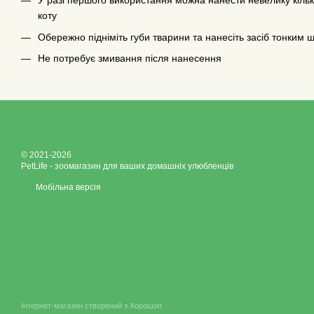
У разі першого використання можна нанести невелику кільк
коту
Обережно підніміть губи тварини та нанесіть засіб тонким
Не потребує змивання після нанесення
© 2021-2026
PetLife - зоомагазин для ваших домашніх улюбленців
Мобільна версія
Інтернет-магазин створений з Хорошоп