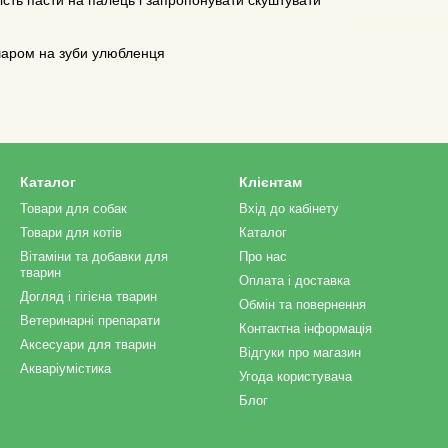
ість пасти на палець і запропонувати скуштувати
 шаром на зуби улюбленця
Каталог
Клієнтам
Товари для собак
Вхід до кабінету
Товари для котів
Каталог
Вітаміни та добавки для
Про нас
тварин
Оплата і доставка
Догляд і гігієна тварин
Обмін та повернення
Ветеринарні препарати
Контактна інформація
Аксесуари для тварин
Відгуки про магазин
Акваріумістика
Угода користувача
Блог