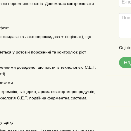
товою порожниною котів. Допомагає контролювати
ефект
ксидаза та лактопероксидаза + тіоціанат), що
Оцініт
ється у ротовій порожнині та контролює ріст
На
женнями доведено, що пасти із технологією C.E.T.
ті)
тиками
д кремнію, гліцерин, ароматизатор морепродуктів,
технологія C.E.T. подвійна ферментна система
у щітку