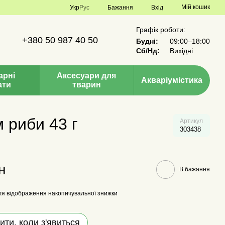
Мій кошик
Укр
Рус
Бажання
Вхід
Графік роботи:
+380 50 987 40 50
Будні:
09:00–18:00
Сб/Нд:
Вихідні
арні
Аксесуари для
Акваріумістика
ати
тварин
м риби 43 г
Артикул
303438
н
В бажання
я відображення накопичувальної знижки
ити, коли з'явиться