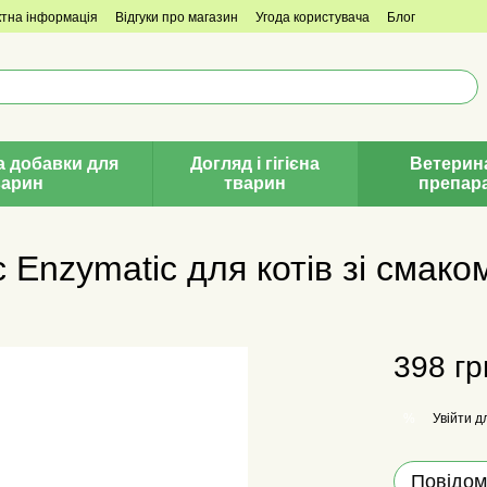
ктна інформація
Відгуки про магазин
Угода користувача
Блог
а добавки для
Догляд і гігієна
Ветерин
варин
тварин
препар
c Enzymatic для котів зі смако
398 гр
Увійти
дл
%
Повідом