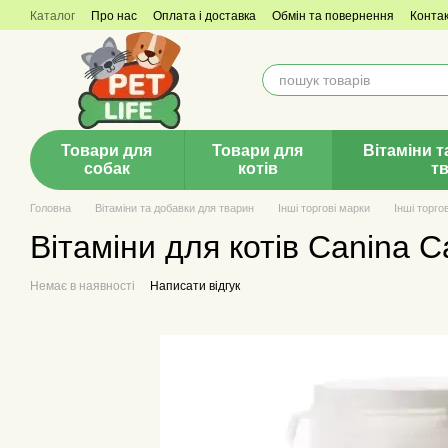
Перейти до основного контенту
Каталог
Про нас
Оплата і доставка
Обмін та повернення
Конта
Товари для
Товари для
Вітаміни т
собак
котів
т
Головна
Вітаміни та добавки для тварин
Інші торгові марки
Інші торго
Вітаміни для котів Canina C
Немає в наявності
Написати відгук