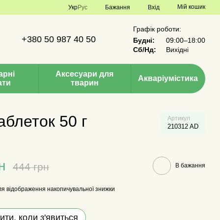
Мій кошик
Укр
Рус
Бажання
Вхід
Графік роботи:
+380 50 987 40 50
Будні:
09:00–18:00
Сб/Нд:
Вихідні
арні
Аксесуари для
Акваріумістика
ати
тварин
аблеток 50 г
Артикул
210312 AD
н
444 грн
В бажання
я відображення накопичувальної знижки
ити, коли з'явиться