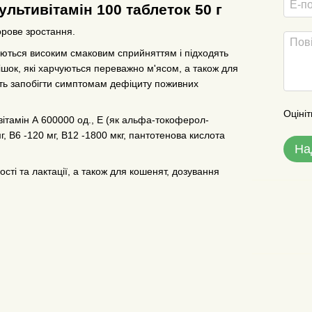
ультивітамін 100 таблеток 50 г
орове зростання.
зуються високим смаковим сприйняттям і підходять
ішок, які харчуються переважно м'ясом, а також для
гають запобігти симптомам дефіциту поживних
Оцініт
 вітамін А 600000 од., Е (як альфа-токоферол-
мг, В6 -120 мг, В12 -1800 мкг, пантотенова кислота
На
ності та лактації, а також для кошенят, дозування