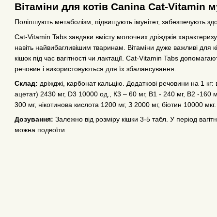
Вітаміни для котів Canina Cat-Vitamin м
Поліпшують метаболізм, підвищують імунітет, забезпечують зд
Cat-Vitamin Tabs завдяки вмісту молочних дріжджів характери
навіть найвибагливішим тваринам. Вітаміни дуже важливі для к
кішок під час вагітності чи лактації. Cat-Vitamin Tabs допома
речовин і використовуються для їх збалансування.
Склад:
дріжджі, карбонат кальцію. Додаткові речовини на 1 кг:
ацетат) 2430 мг, D3 10000 од., К3 – 60 мг, В1 - 240 мг, В2 -160 
300 мг, нікотинова кислота 1200 мг, З 2000 мг, біотин 10000 мкг.
Дозування:
Залежно від розміру кішки 3-5 табл. У період вагіт
можна подвоїти.