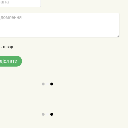
ь товар
діслати