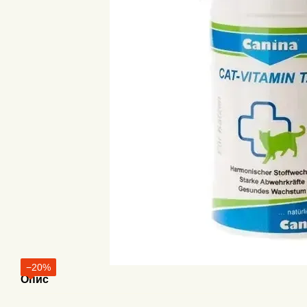
−20%
Опис