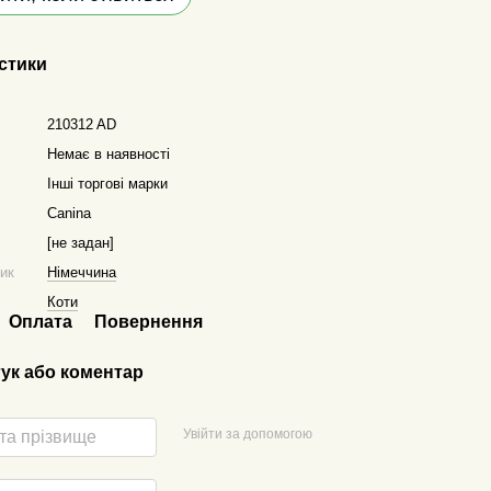
стики
210312 AD
Немає в наявності
Інші торгові марки
Canina
[не задан]
ник
Німеччина
Коти
Оплата
Повернення
гук або коментар
Увійти за допомогою