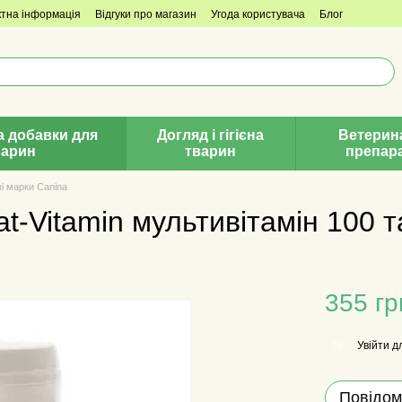
ктна інформація
Відгуки про магазин
Угода користувача
Блог
а добавки для
Догляд і гігієна
Ветерин
варин
тварин
препар
ві марки Canina
at-Vitamin мультивітамін 100 т
355 гр
Увійти
дл
%
Повідом