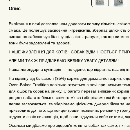
Опис
Випікання в печі дозволяє нам додавати велику кількість свіжог
смаки. Це полегшує засвоєння інгредієнтів, зберігає цілісність б
випікання забезпечує більшу щільність гранули, так що ви мо
вони були задоволені та здорові.
НАШЕ ЖИВЛЕННЯ ДЛЯ КОТІВ І СОБАК ВІДМІНЮЄТЬСЯ ПРИГ
АЛЕ МИ ТАК Ж ПРИДІЛЯЄМО ВЕЛИКУ УВАГУ ДЕТАЛЯМ!
Наша легендарна кулінарія — не єдине, що відрізняє нас від 
На відміну від більшості (95%) кормів для домашніх тварин, од
Oven-Baked Tradition повільно готується в печі при низьких те
для кішок та собак на ринку. Є багато переваг випіканих кормів
рецепт набагато більше свіжого м'яса і зберігаємо всі його аро
легше засвоюються, та зберігаємо цілісність джерел білка та не
призводить до того, що концентрація поживних речовин у грану
годувати своїх вихованців, щоб вони відчували себе ситими, 
Оскільки ми дбаємо про здоров'я котів та собак так само, як і в