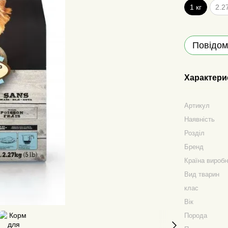
1 кг
2.27
Повідом
Характери
Артикул
Наявність
Розділ
Бренд
Країна вироб
Вид тварин
клас
Вік
Порода