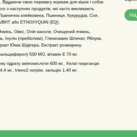
в. Віддаючи свою перевагу кормам для кішок і собак
го з наступних продуктів, які часто викликають
На
 Пшенична клейковина, Пшениця, Кукурудза, Соя,
HA/BHT або ETHOXYQUIN (EQ).
Ячмінь, Овес, Олія каноли, Очищений ячмінь,
, Інулін (пребіотики), Глюкозамін Шпинат, Яблука,
ракт Юкка Шідігера, Екстракт розмарину.
кальциферол) 500 МО, вітамін Е 70 мг.
инку гідрату амінокислоти 600 мг., Хелат марганцю
4,4 мг., Ілено2 натрію. кальцію 1,40 мг.