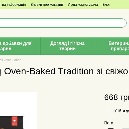
ктна інформація
Відгуки про магазин
Угода користувача
Блог
а добавки для
Догляд і гігієна
Ветерин
варин
тварин
препар
ак Oven Baked
Oven-Baked Tradition зі свіжог
668 гр
Увійти
дл
%
Вага