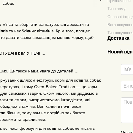
Призначення
Тип корму
Основні інгре
о м'яса та зберігати всі натуральні аромати та
Вага пакуван
ілків та необхідних вітамінів. Крім того, процес
Тип пакуванн
жете давати своїм вихованцям менше корму, щоб
Доставка
Новий від
ОТУВАННЯМ У ПЕЧІ …
інших. Це також наша увага до деталей …
ержуваних шляхом екструзії, корм для котів та собак
мпературах, і тому Oven-Baked Tradition — це корм
 для свійських тварин. Окрім іншого, ми додаємо в
мати та смаки, використовуємо інгредієнти, які
обхідних вітамінів. Випікання в печі також
ли більше, тому вам не потрібно так багато
здоровими та щасливими.
и, всі наші формули для котів та собак не містять
Оцініт