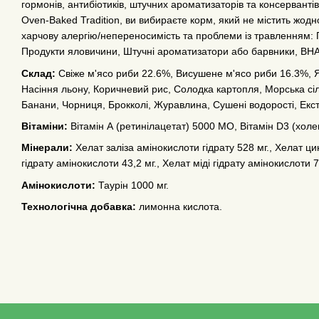
гормонів, антибіотиків, штучних ароматизаторів та консерванті
Oven-Baked Tradition, ви вибираєте корм, який не містить жодно
харчову алергію/непереносимість та проблеми із травленням:
Продукти яловичини, Штучні ароматизатори або барвники, B
Склад:
Свіже м'ясо риби 22.6%, Висушене м'ясо риби 16.3%, 
Насіння льону, Коричневий рис, Солодка картопля, Морська сіль
Банани, Чорниця, Брокколі, Журавлина, Сушені водорості, Екст
Вітаміни:
Вітамін А (ретинілацетат) 5000 МО, Вітамін D3 (холе
Мінерали:
Хелат заліза амінокислоти гідрату 528 мг., Хелат ц
гідрату амінокислоти 43,2 мг., Хелат міді гідрату амінокислоти 7
Амінокислоти:
Таурін 1000 мг.
Технологічна добавка:
лимонна кислота.