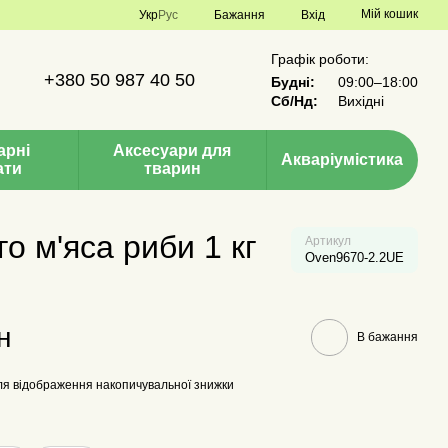
Мій кошик
Укр
Рус
Бажання
Вхід
Графік роботи:
+380 50 987 40 50
Будні:
09:00–18:00
Сб/Нд:
Вихідні
арні
Аксесуари для
Акваріумістика
ати
тварин
о м'яса риби 1 кг
Артикул
Oven9670-2.2UE
н
В бажання
я відображення накопичувальної знижки