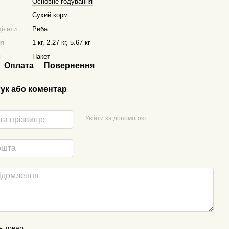
Основне годування
Сухий корм
дієнти
Риба
ня
1 кг, 2.27 кг, 5.67 кг
я
Пакет
Оплата
Повернення
гук або коментар
Увійти за допомогою
ь товар