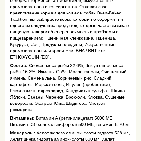
содержат гормонов, антибиотиков, искусственных
ароматизаторов и консервантов. Отдавая свое
предпочтение кормам для кошек и собак Oven-Baked
Tradition, вы выбираете корм, который не содержит ни
одного из следующих продуктов, которые часто вызывают
пищевую аллергию/непереносимость и проблемы с
пищеварением: Пшеничная клейковина, Пшеница,
Кукуруза, Соя, Продукты говядины, Искусственные
ароматизаторы или красители, BHA / BHT или
ETHOXYQUIN (EQ).
Состав:
Свежее мясо рыбы 22.6%, Высушенное мясо
рыбы 16.3%, Ячмень, Овёс, Масло канолы, Очищенный
ячмень, Семена льна, Коричневый рис, Сладкий
картофель, Морская соль, Инулин (пребиотики),
Глюкозамин гидрохлорид, Хондриотин сульфат, Шпинат,
Яблоки, Бананы, Черника, Брокколи, Клюква, Сушеные
водоросли, Экстракт Юкка Шидигера, Экстракт
розмарина.
Витамины:
Витамин А (ретинилацетат) 5000 МЕ,
Витамин D3 (холекальциферол) 500 МЕ, витамин Е 70 мг.
Минералы:
Хелат железа аминокислоты гидрата 528 мг.,
Хелат цинка гидрата аминокислоты 600 мг., Хелат