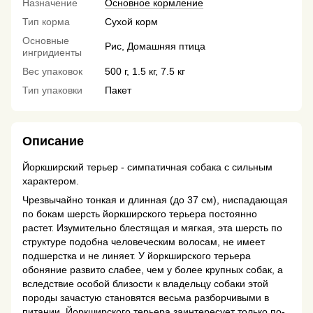
Назначение
Основное кормление
Тип корма
Сухой корм
Основные
Рис, Домашняя птица
ингридиенты
Вес упаковок
500 г, 1.5 кг, 7.5 кг
Тип упаковки
Пакет
Описание
Йоркширский терьер - симпатичная собака с сильным
характером.
Чрезвычайно тонкая и длинная (до 37 см), ниспадающая
по бокам шерсть йоркширского терьера постоянно
растет. Изумительно блестящая и мягкая, эта шерсть по
структуре подобна человеческим волосам, не имеет
подшерстка и не линяет. У йоркширского терьера
обоняние развито слабее, чем у более крупных собак, а
вследствие особой близости к владельцу собаки этой
породы зачастую становятся весьма разборчивыми в
питании. Йоркширского терьера заинтересует только по-