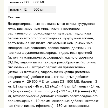
витамин D3
800 МЕ
витамин Е
800 мг
Состав
Дегидратированные протеины мяса птицы, кукурузная
мука, рис, животные жиры, изолят протеинов
растительного происхождения, кукуруза, гидролизат
белков животного происхождения, кукурузный глютен,
растительная клетчатка, свекольный жом, рыбий жир,
минеральные вещества, соевое масло, дрожжи и их
частицы фруктоолигосахариды, гидролизат дрожжей
(источник маннанолигосахаридов), масло огуречника
(0,1%), гидролизат из панциря ракообразных (источник
глюкозамина), экстракт бархатцев прямостоячих
(источник лютеина), гидролизат из хряща (источник
хондроитина), добавки (на 1 кг): пищевые добавки:
витамин A - 29 500 MЕ, витамин D3 - 800 MЕ, биотин - 3
мг; E1 (железо) - 45 мг, E2 (йод) - 4,5 мг, E4 (медь) - 14 мг,
E5 (марганец) - 58 мг, E6 (цинк) - 137 мг, E8 (селен) - 0,1
мг, технологические добавки: клиноптилолит осадочного
происхождения - 10 грамм, сенсорные добавки: экстракт
чая (источник полифенолов) - 150 мг, консерванты: