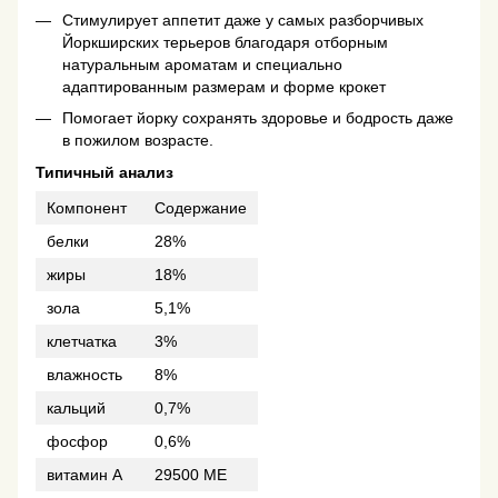
Стимулирует аппетит даже у самых разборчивых
Йоркширских терьеров благодаря отборным
натуральным ароматам и специально
адаптированным размерам и форме крокет
Помогает йорку сохранять здоровье и бодрость даже
в пожилом возрасте.
Типичный анализ
Компонент
Содержание
белки
28%
жиры
18%
зола
5,1%
клетчатка
3%
влажность
8%
кальций
0,7%
фосфор
0,6%
витамин А
29500 МЕ