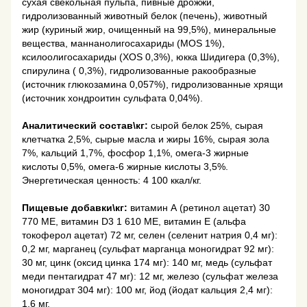
сухая свекольная пульпа, пивные дрожжи,
гидролизованный животный белок (печень), животный
жир (куриный жир, очищенный на 99,5%), минеральные
вещества, маннанолигосахариды (MOS 1%),
ксилоолигосахариды (ХOS 0,3%), юкка Шидигера (0,3%),
спирулина ( 0,3%), гидролизованные ракообразные
(источник глюкозамина 0,057%), гидролизованные хрящи
(источник хондроитин сульфата 0,04%).
Аналитический состав\кг:
сырой белок 25%, сырая
клетчатка 2,5%, сырые масла и жиры 16%, сырая зола
7%, кальций 1,7%, фосфор 1,1%, омега-3 жирные
кислоты 0,5%, омега-6 жирные кислоты 3,5%.
Энергетическая ценность: 4 100 ккал/кг.
Пищевые добавки\кг:
витамин А (ретинол ацетат) 30
770 МЕ, витамин D3 1 610 МЕ, витамин Е (альфа
токоферол ацетат) 72 мг, селен (селенит натрия 0,4 мг):
0,2 мг, марганец (сульфат марганца моногидрат 92 мг):
30 мг, цинк (оксид цинка 174 мг): 140 мг, медь (сульфат
меди пентагидрат 47 мг): 12 мг, железо (сульфат железа
моногидрат 304 мг): 100 мг, йод (йодат кальция 2,4 мг):
1,6 мг.