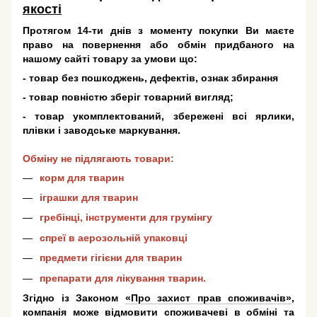
якості
Протягом 14-ти днів з моменту покупки Ви маєте
право на повернення або обмін придбаного на
нашому сайті товару за умови що:
- товар без пошкоджень, дефектів, ознак збирання
- товар повністю зберіг товарний вигляд;
- товар укомплектований, збережені всі ярлики,
плівки і заводське маркування.
Обміну не підлягають товари:
корм для тварин
іграшки для тварин
гребінці, інструменти для грумінгу
спреї в аерозольній упаковці
предмети гігієни для тварин
препарати для лікування тварин.
Згідно із Законом
«Про захист прав споживачів»
,
компанія може відмовити споживачеві в обміні та