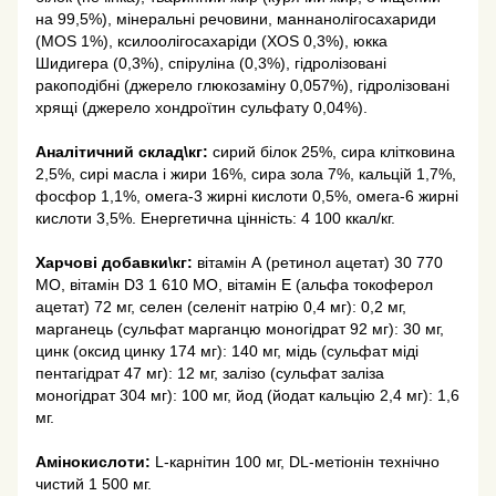
на 99,5%), мінеральні речовини, маннанолігосахариди
(MOS 1%), ксилоолігосахаріди (ХOS 0,3%), юкка
Шидигера (0,3%), спіруліна (0,3%), гідролізовані
ракоподібні (джерело глюкозаміну 0,057%), гідролізовані
хрящі (джерело хондроїтин сульфату 0,04%).
Аналітичний склад\кг:
сирий білок 25%, сира клітковина
2,5%, сирі масла і жири 16%, сира зола 7%, кальцій 1,7%,
фосфор 1,1%, омега-3 жирні кислоти 0,5%, омега-6 жирні
кислоти 3,5%. Енергетична цінність: 4 100 ккал/кг.
Харчові добавки\кг:
вітамін А (ретинол ацетат) 30 770
МО, вітамін D3 1 610 МО, вітамін Е (альфа токоферол
ацетат) 72 мг, селен (селеніт натрію 0,4 мг): 0,2 мг,
марганець (сульфат марганцю моногідрат 92 мг): 30 мг,
цинк (оксид цинку 174 мг): 140 мг, мідь (сульфат міді
пентагідрат 47 мг): 12 мг, залізо (сульфат заліза
моногідрат 304 мг): 100 мг, йод (йодат кальцію 2,4 мг): 1,6
мг.
Амінокислоти:
L-карнітин 100 мг, DL-метіонін технічно
чистий 1 500 мг.