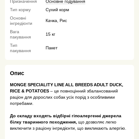
Призначення
Основне годування
Тип корму
Сухий корм
Основні
Качка, Рис
інгредієнти
Вага
15 кг
пакування
Тип
Пакет
пакування
Опис
MONGE SPECIALITY LINE ALL BREEDS ADULT DUCK,
RICE & POTATOES
– це повноцінний збалансований
раціон для дорослих собак усіх порід з особливими
потребами.
До складу входять відбірні гіпоалергенні джерела
білку тваринного походження,
що дозволяє легко
виключити з раціону інгредієнти, що викликають алергію.