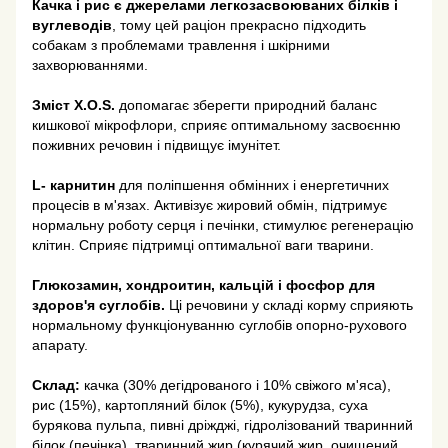
Качка і рис є джерелами легкозасвоюваних білків і
вуглеводів
, тому цей раціон прекрасно підходить
собакам з проблемами травлення і шкірними
захворюваннями.
Зміст X.O.S.
допомагає зберегти природний баланс
кишкової мікрофлори, сприяє оптимальному засвоєнню
поживних речовин і підвищує імунітет.
L- карнитин
для поліпшення обмінних і енергетичних
процесів в м'язах. Активізує жировий обмін, підтримує
нормальну роботу серця і печінки, стимулює регенерацію
клітин. Сприяє підтримці оптимальної ваги тварини.
Глюкозамин, хондроитин, кальцій і фосфор для
здоров'я суглобів.
Ці речовини у складі корму сприяють
нормальному функціонуванню суглобів опорно-рухового
апарату.
Склад:
качка (30% дегідрованого і 10% свіжого м'яса),
рис (15%), картопляний білок (5%), кукурудза, суха
бурякова пульпа, пивні дріжджі, гідролізований тваринний
білок (печінка), тваринний жир (курячий жир, очищений