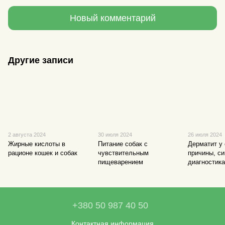
Новый комментарий
Другие записи
2 августа 2024
30 июля 2024
26 июля 2024
Жирные кислоты в
Питание собак с
Дерматит у 
рационе кошек и собак
чувствительным
причины, с
пищеварением
диагностика
+380 50 987 40 50
Контактная информация