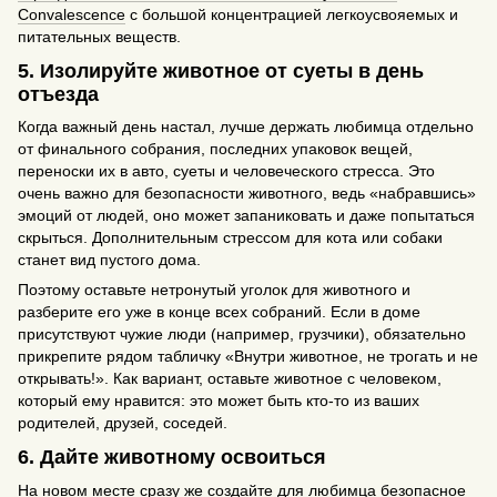
Convalescence
с большой концентрацией легкоусвояемых и
питательных веществ.
5. Изолируйте животное от суеты в день
отъезда
Когда важный день настал, лучше держать любимца отдельно
от финального собрания, последних упаковок вещей,
переноски их в авто, суеты и человеческого стресса. Это
очень важно для безопасности животного, ведь «набравшись»
эмоций от людей, оно может запаниковать и даже попытаться
скрыться. Дополнительным стрессом для кота или собаки
станет вид пустого дома.
Поэтому оставьте нетронутый уголок для животного и
разберите его уже в конце всех собраний. Если в доме
присутствуют чужие люди (например, грузчики), обязательно
прикрепите рядом табличку «Внутри животное, не трогать и не
открывать!». Как вариант, оставьте животное с человеком,
который ему нравится: это может быть кто-то из ваших
родителей, друзей, соседей.
6. Дайте животному освоиться
На новом месте сразу же создайте для любимца безопасное