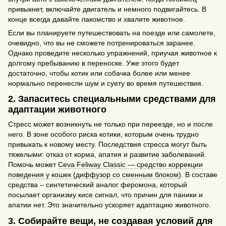
привыкнет, включайте двигатель и немного подвигайтесь. В
конце всегда давайте лакомство и хвалите животное.
Если вы планируете путешествовать на поезде или самолете,
очевидно, что вы не сможете потренироваться заранее.
Однако проведите несколько упражнений, приучая животное к
долгому пребыванию в переноске. Уже этого будет
достаточно, чтобы котик или собачка более или менее
нормально перенесли шум и суету во время путешествия.
2. Запаситесь специальными средствами для
адаптации животного
Стресс может возникнуть не только при переезде, но и после
него. В зоне особого риска котики, которым очень трудно
привыкать к новому месту. Последствия стресса могут быть
тяжелыми: отказ от корма, апатия и развитие заболеваний.
Помочь может
Ceva Feliway Classic — средство коррекции
поведения у кошек (диффузор со сменным блоком)
. В составе
средства – синтетический аналог феромона, который
посылает организму кисе сигнал, что причин для паники и
апатии нет. Это значительно ускоряет адаптацию животного.
3. Собирайте вещи, не создавая условий для