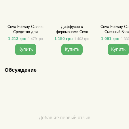
Ceva Feliway Classic
Диффузор с
Ceva Feliway Cl
Средство для
феромонами Ceva
Сменный блок
коррекции поведения у
Feliway Friends для
феромонами 
1 213 грн
1 150 грн
1 091 грн
1 479 грн
1 403 грн
1 33
котов диффузор со
модуляции поведения
коррекции поведе
сменным блоком 48мл
у котов 48 мл
кошек 48 м
Купить
Купить
Купить
Обсуждение
Добавьте первый отзыв