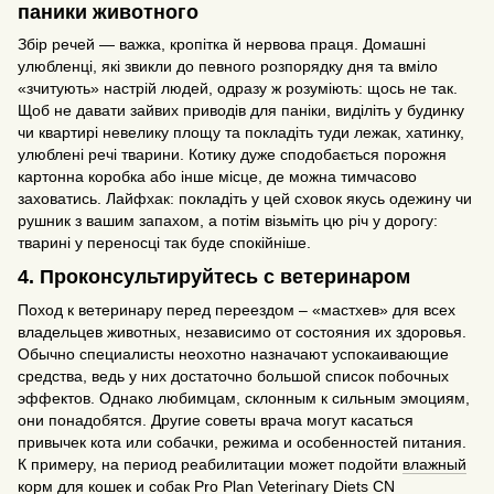
паники животного
Збір речей — важка, кропітка й нервова праця. Домашні
улюбленці, які звикли до певного розпорядку дня та вміло
«зчитують» настрій людей, одразу ж розуміють: щось не так.
Щоб не давати зайвих приводів для паніки, виділіть у будинку
чи квартирі невелику площу та покладіть туди лежак, хатинку,
улюблені речі тварини. Котику дуже сподобається порожня
картонна коробка або інше місце, де можна тимчасово
заховатись. Лайфхак: покладіть у цей сховок якусь одежину чи
рушник з вашим запахом, а потім візьміть цю річ у дорогу:
тварині у переносці так буде спокійніше.
4. Проконсультируйтесь с ветеринаром
Поход к ветеринару перед переездом – «мастхев» для всех
владельцев животных, независимо от состояния их здоровья.
Обычно специалисты неохотно назначают успокаивающие
средства, ведь у них достаточно большой список побочных
эффектов. Однако любимцам, склонным к сильным эмоциям,
они понадобятся. Другие советы врача могут касаться
привычек кота или собачки, режима и особенностей питания.
К примеру, на период реабилитации может подойти
влажный
корм для кошек и собак Pro Plan Veterinary Diets CN