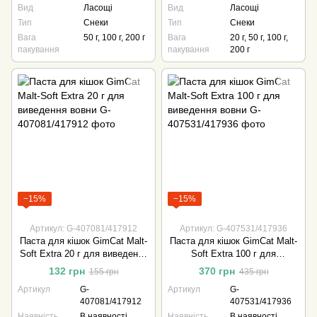
Вид
Ласощі
Вид
Ласощі
Тип
Снеки
Тип
Снеки
Вага
50 г, 100 г, 200 г
Вага
20 г, 50 г, 100 г,
пакування
пакування
200 г
−15%
−15%
Артикул: G-407081/417912
Артикул: G-407531/417936
Паста для кішок GimCat Malt-
Паста для кішок GimCat Malt-
Soft Extra 20 г для виведення
Soft Extra 100 г для
вовни
виведення вовни
132 грн
370 грн
155 грн
435 грн
Артикул
G-
Артикул
G-
407081/417912
407531/417936
Наявність
В наявності
Наявність
В наявності