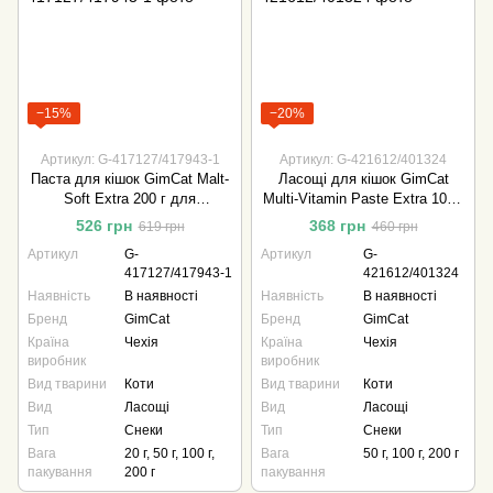
−15%
−20%
Артикул: G-417127/417943-1
Артикул: G-421612/401324
Паста для кішок GimCat Malt-
Ласощі для кішок GimCat
Soft Extra 200 г для
Multi-Vitamin Paste Extra 100 г
виведення вовни
мультивітамін
526 грн
368 грн
619 грн
460 грн
Артикул
G-
Артикул
G-
417127/417943-1
421612/401324
Наявність
В наявності
Наявність
В наявності
Бренд
GimCat
Бренд
GimCat
Країна
Чехія
Країна
Чехія
виробник
виробник
Вид тварини
Коти
Вид тварини
Коти
Вид
Ласощі
Вид
Ласощі
Тип
Снеки
Тип
Снеки
Вага
20 г, 50 г, 100 г,
Вага
50 г, 100 г, 200 г
пакування
200 г
пакування