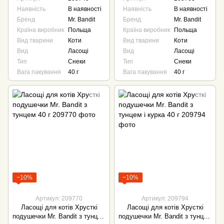
Наявність
В наявності
Наявність
В наявності
Бренд
Mr. Bandit
Бренд
Mr. Bandit
Країна виробник
Польща
Країна виробник
Польща
Вид тварини
Коти
Вид тварини
Коти
Вид
Ласощі
Вид
Ласощі
Тип
Снеки
Тип
Снеки
Вага пакування
40 г
Вага пакування
40 г
−10%
−10%
Артикул: 209770
Артикул: 209794
Ласощі для котів Хрусткі
Ласощі для котів Хрусткі
подушечки Mr. Bandit з тунцем
подушечки Mr. Bandit з тунцем