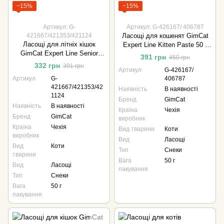
−15%
−15%
Артикул: G-
Артикул: G-426167/ 406787
421667/421353/421124
Ласощі для кошенят GimCat
Ласощі для літніх кішок
Expert Line Kitten Paste 50 г
GimCat Expert Line Senior
мультивітамін
391 грн
460 грн
Paste 50 г мультивітамін
332 грн
391 грн
Артикул
G-426167/
Артикул
G-
406787
421667/421353/42
Наявність
В наявності
1124
Бренд
GimCat
Наявність
В наявності
Країна
Чехія
Бренд
GimCat
виробник
Країна
Чехія
Вид тварини
Коти
виробник
Вид
Ласощі
Вид
Коти
Тип
Снеки
тварини
Вага
50 г
Вид
Ласощі
пакування
Тип
Снеки
Вага
50 г
пакування