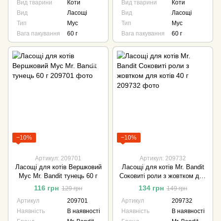
Вид тварини
Коти
Вид тварини
Коти
Вид
Ласощі
Вид
Ласощі
Тип
Мус
Тип
Мус
Вага пакування
60 г
Вага пакування
60 г
−10%
−10%
Артикул: 209701
Артикул: 209732
Ласощі для котів Вершковий
Ласощі для котів Mr. Bandit
Мус Mr. Bandit тунець 60 г
Соковиті роли з жовтком для
котів 40 г
116 грн
134 грн
129 грн
149 грн
Артикул
209701
Артикул
209732
Наявність
В наявності
Наявність
В наявності