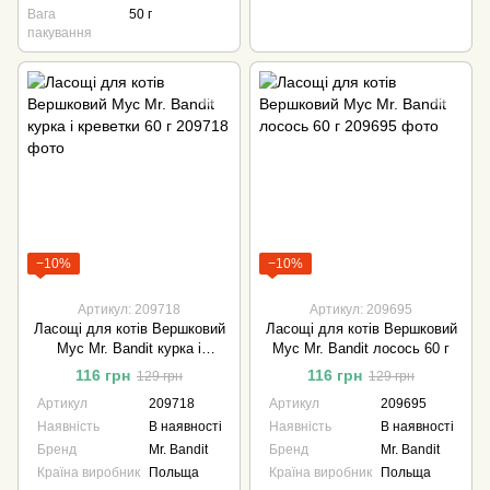
Вага
50 г
пакування
−10%
−10%
Артикул: 209718
Артикул: 209695
Ласощі для котів Вершковий
Ласощі для котів Вершковий
Мус Mr. Bandit курка і
Мус Mr. Bandit лосось 60 г
креветки 60 г
116 грн
116 грн
129 грн
129 грн
Артикул
209718
Артикул
209695
Наявність
В наявності
Наявність
В наявності
Бренд
Mr. Bandit
Бренд
Mr. Bandit
Країна виробник
Польща
Країна виробник
Польща