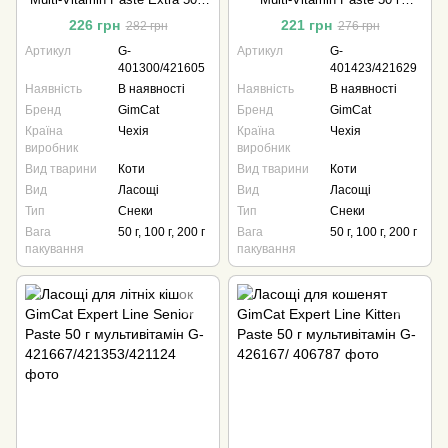
мультивітамін
мультивітамін
226 грн
221 грн
282 грн
276 грн
Артикул
G-
Артикул
G-
401300/421605
401423/421629
Наявність
В наявності
Наявність
В наявності
Бренд
GimCat
Бренд
GimCat
Країна
Чехія
Країна
Чехія
виробник
виробник
Вид тварини
Коти
Вид тварини
Коти
Вид
Ласощі
Вид
Ласощі
Тип
Снеки
Тип
Снеки
Вага
50 г, 100 г, 200 г
Вага
50 г, 100 г, 200 г
пакування
пакування