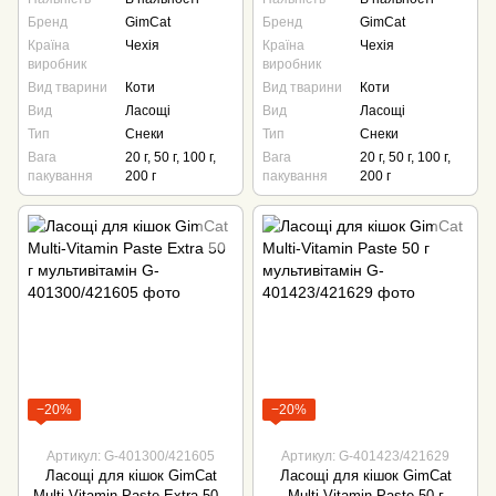
Бренд
GimCat
Бренд
GimCat
Країна
Чехія
Країна
Чехія
виробник
виробник
Вид тварини
Коти
Вид тварини
Коти
Вид
Ласощі
Вид
Ласощі
Тип
Снеки
Тип
Снеки
Вага
20 г, 50 г, 100 г,
Вага
20 г, 50 г, 100 г,
пакування
200 г
пакування
200 г
−20%
−20%
Артикул: G-401300/421605
Артикул: G-401423/421629
Ласощі для кішок GimCat
Ласощі для кішок GimCat
Multi-Vitamin Paste Extra 50 г
Multi-Vitamin Paste 50 г