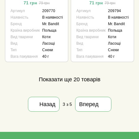
40 г
і курка 40 г
71 грн
71 грн
79 грн
79 грн
Артикул
209770
Артикул
209794
Наявність
В наявності
Наявність
В наявності
Бренд
Mr. Bandit
Бренд
Mr. Bandit
Країна виробник
Польща
Країна виробник
Польща
Вид тварини
Коти
Вид тварини
Коти
Вид
Ласощі
Вид
Ласощі
Тип
Снеки
Тип
Снеки
Вага пакування
40 г
Вага пакування
40 г
Показати ще 20 товарів
Назад
Вперед
3
з 5