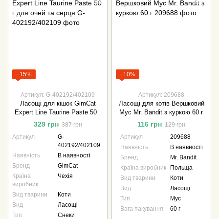
−15%
−10%
Артикул: G-402192/402109
Артикул: 209688
Ласощі для кішок GimCat
Ласощі для котів Вершковий
Expert Line Taurine Paste 50 г
Мус Mr. Bandit з куркою 60 г
для очей та серця
329 грн
116 грн
387 грн
129 грн
Артикул
G-
Артикул
209688
402192/402109
Наявність
В наявності
Наявність
В наявності
Бренд
Mr. Bandit
Бренд
GimCat
Країна виробник
Польща
Країна
Чехія
Вид тварини
Коти
виробник
Вид
Ласощі
Вид тварини
Коти
Тип
Мус
Вид
Ласощі
Вага пакування
60 г
Тип
Снеки