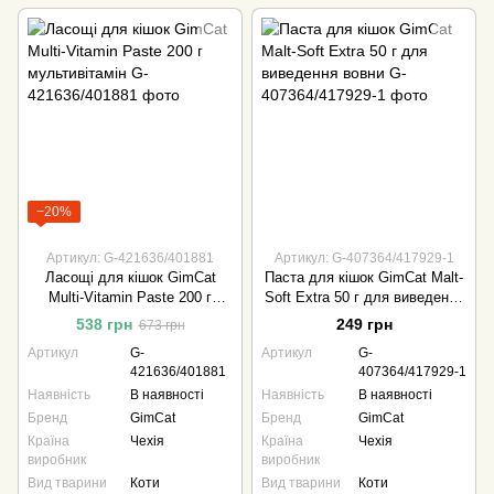
−20%
Артикул: G-421636/401881
Артикул: G-407364/417929-1
Ласощі для кішок GimCat
Паста для кішок GimCat Malt-
Multi-Vitamin Paste 200 г
Soft Extra 50 г для виведення
мультивітамін
вовни
538 грн
249 грн
673 грн
Артикул
G-
Артикул
G-
421636/401881
407364/417929-1
Наявність
В наявності
Наявність
В наявності
Бренд
GimCat
Бренд
GimCat
Країна
Чехія
Країна
Чехія
виробник
виробник
Вид тварини
Коти
Вид тварини
Коти