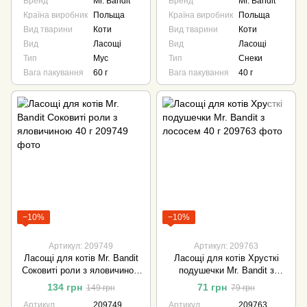
Бренд
Mr. Bandit
Бренд
Mr. Bandit
Країна виробник
Польща
Країна виробник
Польща
Вид тварини
Коти
Вид тварини
Коти
Вид
Ласощі
Вид
Ласощі
Тип
Мус
Тип
Снеки
Вага пакування
60 г
Вага пакування
40 г
−10%
−10%
Артикул: 209749
Артикул: 209763
Ласощі для котів Mr. Bandit
Ласощі для котів Хрусткі
Соковиті роли з яловичиною
подушечки Mr. Bandit з
40 г
лососем 40 г
134 грн
71 грн
149 грн
79 грн
Артикул
209749
Артикул
209763