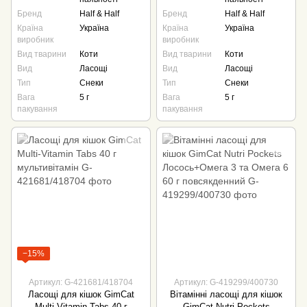
Бренд
Half & Half
Бренд
Half & Half
Країна
Україна
Країна
Україна
виробник
виробник
Вид тварини
Коти
Вид тварини
Коти
Вид
Ласощі
Вид
Ласощі
Тип
Снеки
Тип
Снеки
Вага
5 г
Вага
5 г
пакування
пакування
−15%
Артикул: G-421681/418704
Артикул: G-419299/400730
Ласощі для кішок GimCat
Вітамінні ласощі для кішок
Multi-Vitamin Tabs 40 г
GimCat Nutri Pockets