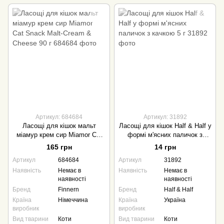
Артикул: 684684
Артикул: 31892
Ласощі для кішок мальт
Ласощі для кішок Half & Half у
міамур крем сир Miamor Cat
формі м'ясних паличок з
Snack Malt-Cream & Cheese
качкою 5 г
165 грн
14 грн
90 г
Артикул
684684
Артикул
31892
Наявність
Немає в
Наявність
Немає в
наявності
наявності
Бренд
Finnern
Бренд
Half & Half
Країна
Німеччина
Країна
Україна
виробник
виробник
Вид тварини
Коти
Вид тварини
Коти