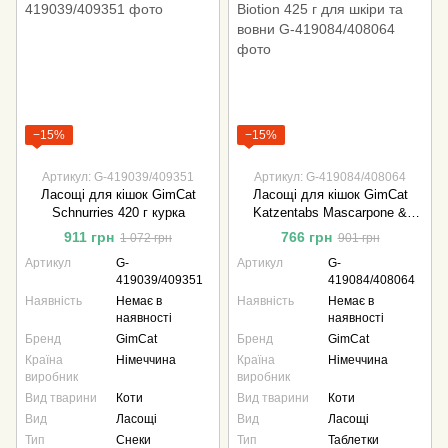
−15%
−15%
Артикул: G-419039/409351
Артикул: G-419084/408064
Ласощі для кішок GimCat
Ласощі для кішок GimCat
Schnurries 420 г курка
Katzentabs Mascarpone &
Biotion 425 г для шкіри та
911 грн
766 грн
1 072 грн
901 грн
вовни
Артикул
G-
Артикул
G-
419039/409351
419084/408064
Наявність
Немає в
Наявність
Немає в
наявності
наявності
Бренд
GimCat
Бренд
GimCat
Країна
Німеччина
Країна
Німеччина
виробник
виробник
Вид тварини
Коти
Вид тварини
Коти
Вид
Ласощі
Вид
Ласощі
Тип
Снеки
Тип
Таблетки