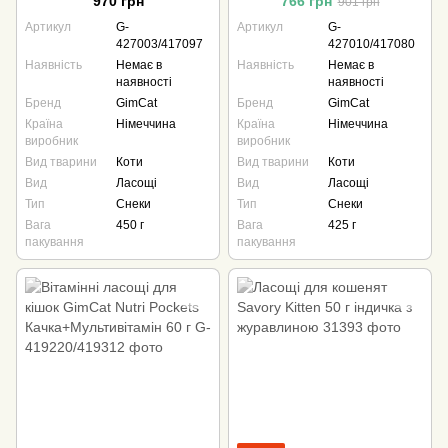
970 грн
766 грн
901 грн
Артикул
G-
Артикул
G-
427003/417097
427010/417080
Наявність
Немає в
Наявність
Немає в
наявності
наявності
Бренд
GimCat
Бренд
GimCat
Країна
Німеччина
Країна
Німеччина
виробник
виробник
Вид тварини
Коти
Вид тварини
Коти
Вид
Ласощі
Вид
Ласощі
Тип
Снеки
Тип
Снеки
Вага
450 г
Вага
425 г
пакування
пакування