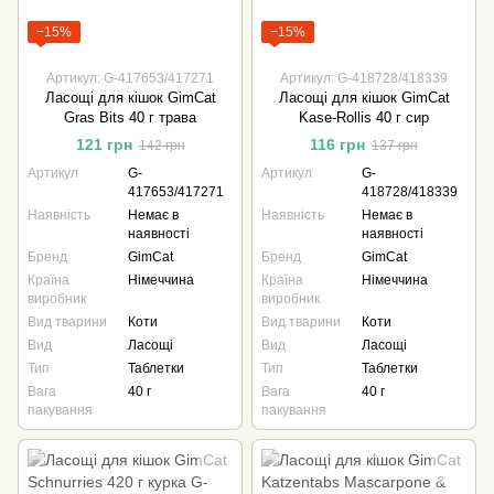
−15%
−15%
Артикул: G-417653/417271
Артикул: G-418728/418339
Ласощі для кішок GimCat
Ласощі для кішок GimCat
Gras Bits 40 г трава
Kase-Rollis 40 г сир
121 грн
116 грн
142 грн
137 грн
Артикул
G-
Артикул
G-
417653/417271
418728/418339
Наявність
Немає в
Наявність
Немає в
наявності
наявності
Бренд
GimCat
Бренд
GimCat
Країна
Німеччина
Країна
Німеччина
виробник
виробник
Вид тварини
Коти
Вид тварини
Коти
Вид
Ласощі
Вид
Ласощі
Тип
Таблетки
Тип
Таблетки
Вага
40 г
Вага
40 г
пакування
пакування