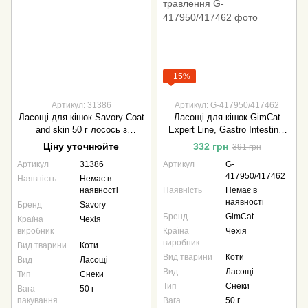
−15%
Артикул: 31386
Артикул: G-417950/417462
Ласощі для кішок Savory Coat
Ласощі для кішок GimCat
and skin 50 г лосось з
Expert Line, Gastro Intestinal
малиною
Paste 50 г для чутливого
Ціну уточнюйте
332 грн
391 грн
травлення
Артикул
31386
Артикул
G-
417950/417462
Наявність
Немає в
наявності
Наявність
Немає в
наявності
Бренд
Savory
Бренд
GimCat
Країна
Чехія
виробник
Країна
Чехія
виробник
Вид тварини
Коти
Вид тварини
Коти
Вид
Ласощі
Вид
Ласощі
Тип
Снеки
Тип
Снеки
Вага
50 г
пакування
Вага
50 г