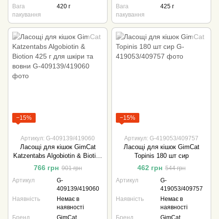
Вага
420 г
Вага
425 г
пакування
пакування
−15%
−15%
Артикул: G-409139/419060
Артикул: G-419053/409757
Ласощі для кішок GimCat
Ласощі для кішок GimCat
Katzentabs Algobiotin & Biotion
Topinis 180 шт сир
425 г для шкіри та вовни
766 грн
462 грн
901 грн
544 грн
Артикул
G-
Артикул
G-
409139/419060
419053/409757
Наявність
Немає в
Наявність
Немає в
наявності
наявності
Бренд
GimCat
Бренд
GimCat