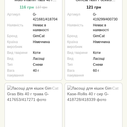
мультивітамін
Лосось+Омега 3 та Омега 6
116 грн
121 грн
137 грн
60 г повсякденний
Артикул
G-
Артикул
G-
421681/418704
419299/400730
Наявність
Немає в
Наявність
Немає в
наявності
наявності
Бренд
GimCat
Бренд
GimCat
Країна
Німеччина
Країна
Німеччина
виробник
виробник
Вид тварини
Коти
Вид тварини
Коти
Вид
Ласощі
Вид
Ласощі
Тип
Снеки
Тип
Снеки
Вага
40 г
Вага
60 г
пакування
пакування