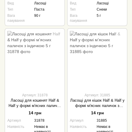
Вид
Ласощі
Вид
Ласощі
Тип
Паста
Тип
Снеки
Вага
90 г
Вага
5 г
пакування
пакування
Артикул: 31878
Артикул: 31885
Ласощі для кошенят Half &
Ласощі для кішок Half & Half у
Half у формі м'ясних паличок
формі м'ясних паличок з
з індичкою 5 г
індичкою 5 г
14 грн
14 грн
Артикул
31878
Артикул
31885
Наявність
Немає в
Наявність
Немає в
наявності
наявності