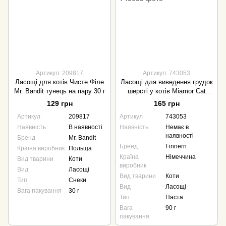
Артикул: 209817
Артикул: 743053
Ласощі для котів Чисте Філе
Ласощі для виведення грудок
Mr. Bandit тунець на пару 30 г
шерсті у котів Miamor Cat
Snack Malt-Cream 90 г
129 грн
165 грн
Артикул
209817
Артикул
743053
Наявність
В наявності
Наявність
Немає в
наявності
Бренд
Mr. Bandit
Бренд
Finnern
Країна виробник
Польща
Країна
Німеччина
Вид тварини
Коти
виробник
Вид
Ласощі
Вид тварини
Коти
Тип
Снеки
Вид
Ласощі
Вага пакування
30 г
Тип
Паста
Вага
90 г
пакування