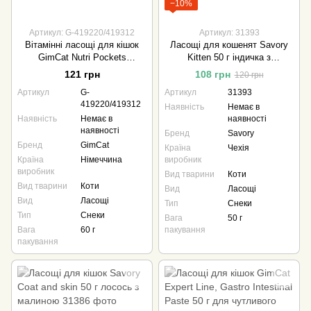
−10%
Артикул: G-419220/419312
Артикул: 31393
Вітамінні ласощі для кішок
Ласощі для кошенят Savory
GimCat Nutri Pockets
Kitten 50 г індичка з
Качка+Мультивітамін 60 г
журавлиною
121 грн
108 грн
120 грн
Артикул
G-
Артикул
31393
419220/419312
Наявність
Немає в
Наявність
Немає в
наявності
наявності
Бренд
Savory
Бренд
GimCat
Країна
Чехія
Країна
Німеччина
виробник
виробник
Вид тварини
Коти
Вид тварини
Коти
Вид
Ласощі
Вид
Ласощі
Тип
Снеки
Тип
Снеки
Вага
50 г
Вага
60 г
пакування
пакування