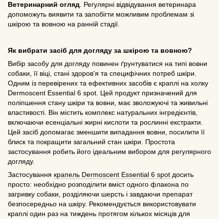
Ветеринарний огляд
. Регулярні відвідування ветеринара
допоможуть виявити та запобігти можливим проблемам зі
шкірою та вовною на ранній стадії.
Як вибрати засіб для догляду за шкірою та вовною?
Вибір засобу для догляду повинен ґрунтуватися на типі вовни
собаки, її віці, стані здоров'я та специфічних потреб шкіри.
Одним із перевірених та ефективних засобів є краплі на холку
Dermoscent Essential 6 spot. Цей продукт призначений для
поліпшення стану шкіри та вовни, має зволожуючі та живильні
властивості. Він містить комплекс натуральних інгредієнтів,
включаючи есенціальні жирні кислоти та рослинні екстракти.
Цей засіб допомагає зменшити випадання вовни, посилити її
блиск та покращити загальний стан шкіри. Простота
застосування робить його ідеальним вибором для регулярного
догляду.
Застосування
крапель Dermoscent Essential 6 spot
досить
просто: необхідно розподілити вміст одного флакона по
загривку собаки, розділяючи шерсть і завдаючи препарат
безпосередньо на шкіру. Рекомендується використовувати
краплі один раз на тиждень протягом кількох місяців для