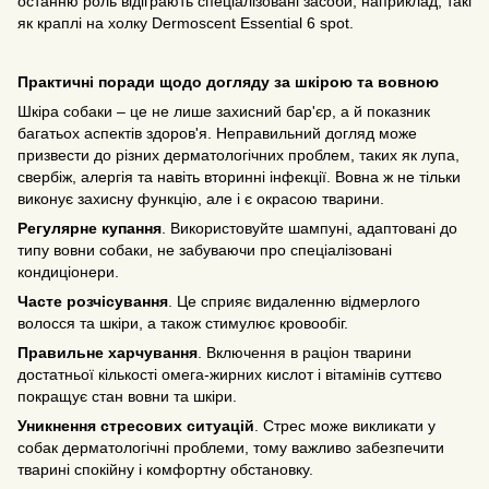
останню роль відіграють спеціалізовані засоби, наприклад, такі
як краплі на холку Dermoscent Essential 6 spot.
Практичні поради щодо догляду за шкірою та вовною
Шкіра собаки – це не лише захисний бар'єр, а й показник
багатьох аспектів здоров'я. Неправильний догляд може
призвести до різних дерматологічних проблем, таких як лупа,
свербіж, алергія та навіть вторинні інфекції. Вовна ж не тільки
виконує захисну функцію, але і є окрасою тварини.
Регулярне купання
. Використовуйте шампуні, адаптовані до
типу вовни собаки, не забуваючи про спеціалізовані
кондиціонери.
Часте розчісування
. Це сприяє видаленню відмерлого
волосся та шкіри, а також стимулює кровообіг.
Правильне харчування
. Включення в раціон тварини
достатньої кількості омега-жирних кислот і вітамінів суттєво
покращує стан вовни та шкіри.
Уникнення стресових ситуацій
. Стрес може викликати у
собак дерматологічні проблеми, тому важливо забезпечити
тварині спокійну і комфортну обстановку.