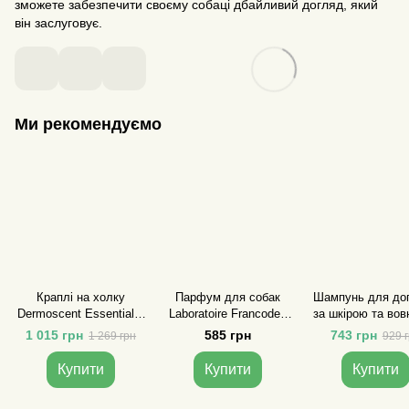
зможете забезпечити своєму собаці дбайливий догляд, який
він заслуговує.
Ми рекомендуємо
Краплі на холку
Парфум для собак
Шампунь для до
Dermoscent Essential-6
Laboratoire Francodex
за шкірою та вов
spot-on для догляду за
«Charmant» 50 мл
собак та коті
1 015 грн
585 грн
743 грн
1 269 грн
929 
шкірою та шерстю котів
Dermoscent Essen
(4піп.х0,6мл)
Sebo Shamp 20
Купити
Купити
Купити