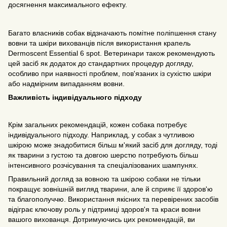
досягнення максимального ефекту.
Багато власників собак відзначають помітне поліпшення стану
вовни та шкіри вихованців після використання крапель
Dermoscent Essential 6 spot. Ветеринари також рекомендують
цей засіб як додаток до стандартних процедур догляду,
особливо при наявності проблем, пов'язаних із сухістю шкіри
або надмірним випаданням вовни.
Важливість індивідуального підходу
Крім загальних рекомендацій, кожен собака потребує
індивідуального підходу. Наприклад, у собак з чутливою
шкірою може знадобитися більш м'який засіб для догляду, тоді
як тварини з густою та довгою шерстю потребують більш
інтенсивного розчісування та спеціалізованих шампунях.
Правильний догляд за вовною та шкірою собаки не тільки
покращує зовнішній вигляд тварини, але й сприяє її здоров'ю
та благополуччю. Використання якісних та перевірених засобів
відіграє ключову роль у підтримці здоров'я та краси вовни
вашого вихованця. Дотримуючись цих рекомендацій, ви